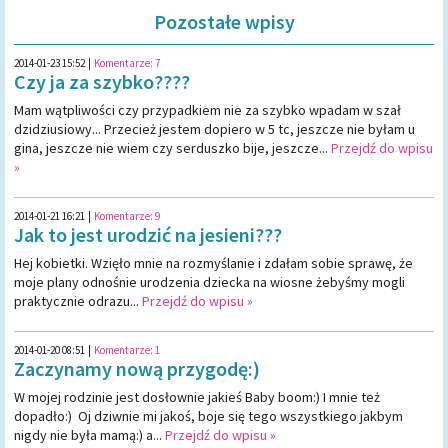
Pozostałe wpisy
2014-01-23 15:52
|
Komentarze:
7
Czy ja za szybko????
Mam wątpliwości czy przypadkiem nie za szybko wpadam w szał
dzidziusiowy... Przecież jestem dopiero w 5 tc, jeszcze nie byłam u
gina, jeszcze nie wiem czy serduszko bije, jeszcze...
Przejdź do wpisu
»
2014-01-21 16:21
|
Komentarze:
9
Jak to jest urodzić na jesieni???
Hej kobietki. Wzięło mnie na rozmyślanie i zdałam sobie sprawę, że
moje plany odnośnie urodzenia dziecka na wiosne żebyśmy mogli
praktycznie odrazu...
Przejdź do wpisu »
2014-01-20 08:51
|
Komentarze:
1
Zaczynamy nową przygodę:)
W mojej rodzinie jest dosłownie jakieś Baby boom:) I mnie też
dopadło:) Oj dziwnie mi jakoś, boje się tego wszystkiego jakbym
nigdy nie była mamą:) a...
Przejdź do wpisu »