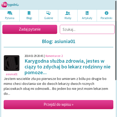
Pytania
Blogi
Galerie
Kluby
Artykuł
y
Poradni
ki
Zadaj pytanie
Blog: asiunia01
2014-01-29 20:45
|
Komentarze:
2
Karygodna służba zdrowia, jestes w
ciązy to zdychaj bo lekarz rodzinny nie
pomoze...
asiunia01
Jestem wsciekle zła po pierwsze bo umieram z bólu po drugie bo
mimo checi dostania sie do dwoch lekarzy dwoch roznych
placowkach obaj mi odmowili... Bo jeden bo nie jest moim lekarzem
do...
Przejdź do wpisu »