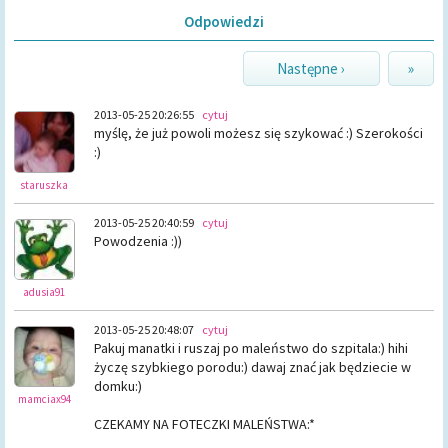
Odpowiedzi
Następne ›
»
2013-05-25 20:26:55
cytuj
myślę, że już powoli możesz się szykować :) Szerokości
:)
staruszka
2013-05-25 20:40:59
cytuj
Powodzenia :))
adusia91
2013-05-25 20:48:07
cytuj
Pakuj manatki i ruszaj po maleństwo do szpitala:) hihi
życzę szybkiego porodu:) dawaj znać jak będziecie w
domku:)
mamciax94
CZEKAMY NA FOTECZKI MALEŃSTWA:*