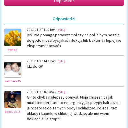
Odpowiedzi
2011-11-27 11:21:04
cytuj
jeśli nie pomaga paracetamol czy calpol ja bym poszła
do gp,to może być jakaś infekcja lub bakteria i lepiej nie
eksperymentować:)
monica
2011-11-27 14:18:40
cytuj
Idz do GP
anetamoc45
2011-11-27 16:04:46
cytuj
GP to chyba najlepszy pomysł. Moja chrzesnica jak
miala temperature to emergency jak przyjechali kazali
ja rozebrac do samych body i schladzac. Polecali tez
karolusia13
oklady i kapiele w chlodnej wodzie, ale nie wiem
dokladnie ile stopni.