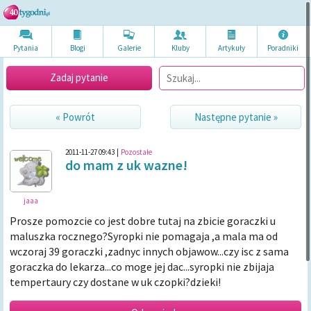
Pytania
Blogi
Galerie
Kluby
Artykuł
y
Poradni
ki
Zadaj pytanie
« Powrót
Następne pytanie »
2011-11-27 09:43
|
Pozostałe
do mam z uk wazne!
jaaa
Prosze pomozcie co jest dobre tutaj na zbicie goraczki u
maluszka rocznego?Syropki nie pomagaja ,a mala ma od
wczoraj 39 goraczki ,zadnyc innych objawow...czy isc z sama
goraczka do lekarza...co moge jej dac...syropki nie zbijaja
tempertaury czy dostane w uk czopki?dzieki!