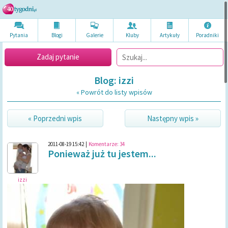
Pytania
Blogi
Galerie
Kluby
Artykuł
y
Poradni
ki
Zadaj pytanie
Blog: izzi
« Powrót do listy wpisów
« Poprzedni wpis
Następny wpis »
2011-08-19 15:42
|
Komentarze:
34
Ponieważ już tu jestem...
izzi