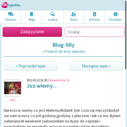
Pytania
Blogi
Galerie
Kluby
Artykuł
y
Poradni
ki
Zadaj pytanie
Blog: lilly
« Powrót do listy wpisów
« Poprzedni wpis
Następny wpis »
2011-02-22 16:29
|
Komentarze:
11
Juz wiemy...
lilly
Nareszcie wiemy co jest Małemu.Bidulek tyle czsu się męczył.Budził
sie nam w nocy co pół godziny,godzinę z płaczem i tak co noc.Byłam
załamana.W weekend zadzwoniłam na dyżur do szpitala i
pojechaliśmy na wizytę.Po wizycie w szpitalu gdzie dostaliśmy