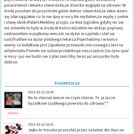
paracetamol i lekarka stwierdziła,że dziecko wygląda na zdrowe.! W
środę poszłam do przychodni gdzie doktor stwierdził,że takie dzieci
się zdarzają,takie co to nie śpią w nocy.No myślałam,że wyjdę z siebie
i stanę obok:(Palant.Mieliśmy przyjśc za dwa tygodnie gdyby nic sie
nie zmieniło.to było w środę.W końcu wściekła nie widząc poprawy
zadzwoniłam w piątkowy wieczór na dyżur w szpitalu I stał się
cud:)Trafiłam na dyżur polskiego lekarza.Pojechaliśmy.I w koncu
wiemy co bidulkowi jest.Zapalenie przewodu moczowego:(Jest na
antybiotyku.Pomału sie sytuacja stabilizuje naszczęście.Zaczyna spać
w nocy i juz nie budzi sie z płaczem.Oby teraz juz wszystko było
dobrze.
Komentarze
2011-02-22 16:36
No to chociaż wiecie na czym stoicie. To ja życze
Dyziulkowi szybkiego powrotu do zdrowia:*:*
emilena
2011-02-22 16:51
Jejku to troszke przeszłaś przez ostatnie dni. Kurcze