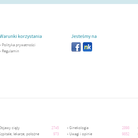
Warunki korzystania
Jesteśmy na
»
Polityka prywatności
»
Regulamin
Objawy ciąży
2745
»
Ginekologia
2898
Szpitale, lekarze, położne
973
»
Uwagi i opinie
9852