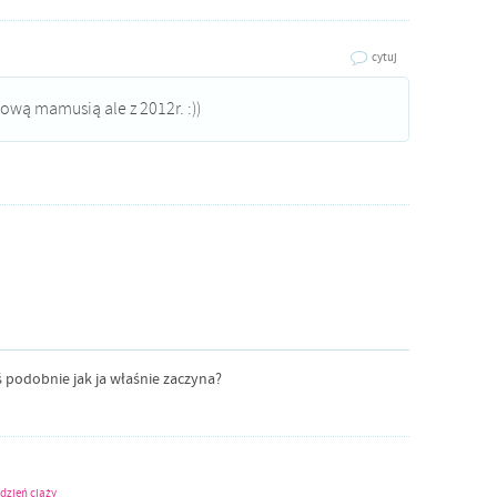
cytuj
ową mamusią ale z 2012r. :))
ś podobnie jak ja właśnie zaczyna?
ydzień ciąży