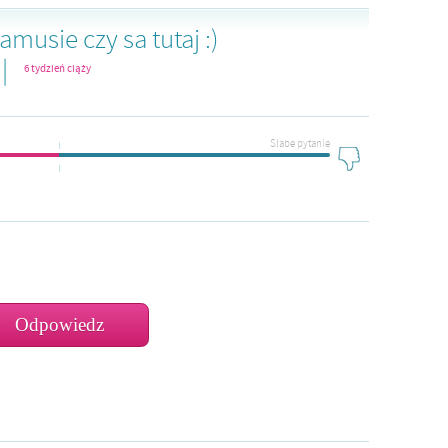
musie czy sa tutaj :)
|
6 tydzień ciąży
Słabe pytanie