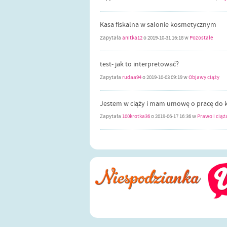
Kasa fiskalna w salonie kosmetycznym
Zapytała
anitka12
o
2019-10-31 16:18
w
Pozostałe
test- jak to interpretować?
Zapytała
rudaa94
o
2019-10-03 09:19
w
Objawy ciąży
Jestem w ciąży i mam umowę o pracę do k
Zapytała
100krotka36
o
2019-06-17 16:36
w
Prawo i ciąż