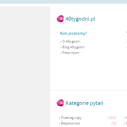
40tygodni.pl
Kim jesteśmy?
»
O 40tygodni
»
Blog 40tygodni
»
Press-room
Kategorie pytań
»
Przebieg ciąży
12648
»
»
Bezpłodność
209
»