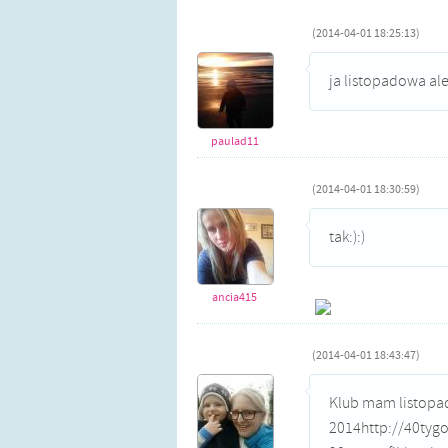
(2014-04-01 18:25:13)
ja listopadowa ale 
paulad11
(2014-04-01 18:30:59)
tak:):)
ancia415
(2014-04-01 18:43:47)
Klub mam listopad
2014http://40tygo