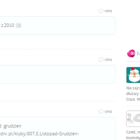
cytuj
z 2010 :))))
N
cytuj
Nie zajr
dłuższy 
Cisza. M
cytuj
 :grudzien
Cześć, 
dni.pl/kluby/807,0,Listopad-Grudzien-
kosmetyc