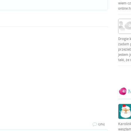
wiem czy
online.
Drogie 
zadam py
przezieb
jestem j
taki, że
N
Karolin
cytuj
weszłam 