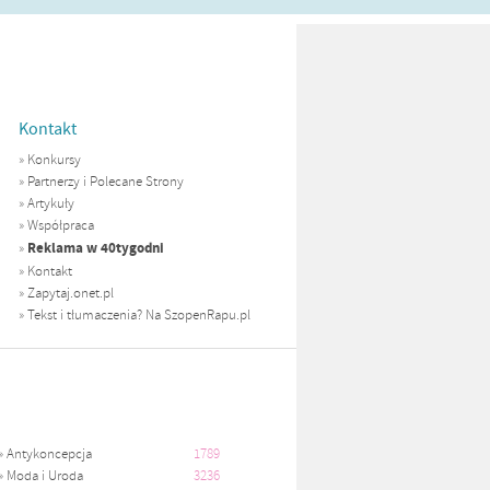
Kontakt
»
Konkursy
»
Partnerzy i Polecane Strony
»
Artykuły
»
Współpraca
Reklama w 40tygodni
»
»
Kontakt
»
Zapytaj.onet.pl
»
Tekst i tłumaczenia? Na SzopenRapu.pl
»
Antykoncepcja
1789
»
Moda i Uroda
3236