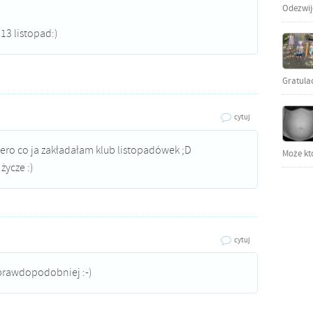
Odezwijci
3 listopad:)
Gratula
cytuj
piero co ja zakładałam klub listopadówek ;D
Może kto
ycze :)
cytuj
jprawdopodobniej :-)