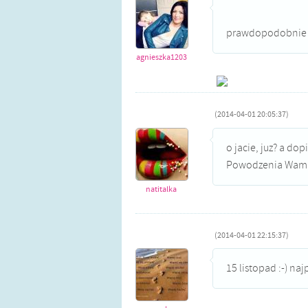
prawdopodobnie 1
agnieszka1203
(2014-04-01 20:05:37)
o jacie, juz? a do
Powodzenia Wam ż
natitalka
(2014-04-01 22:15:37)
15 listopad :-) na