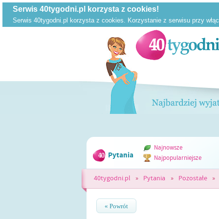
Najnowsze
Pytania
Najpopularniejsze
40tygodni.pl
»
Pytania
»
Pozostałe
»
« Powrót