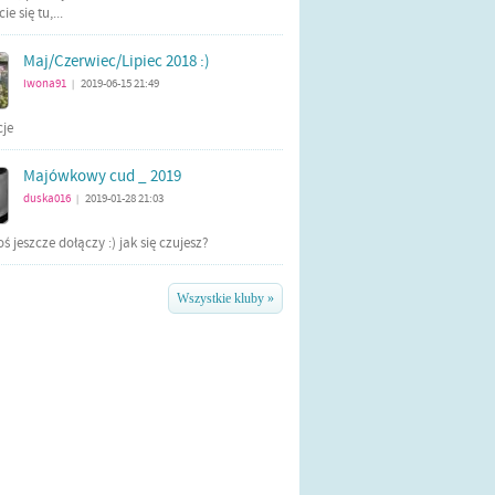
e się tu,...
Maj/Czerwiec/Lipiec 2018 :)
iwona91
2019-06-15 21:49
|
cje
Majówkowy cud _ 2019
duska016
2019-01-28 21:03
|
ś jeszcze dołączy :) jak się czujesz?
Wszystkie kluby »