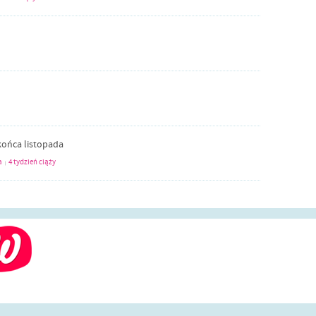
ońca listopada
a
4 tydzień ciąży
|