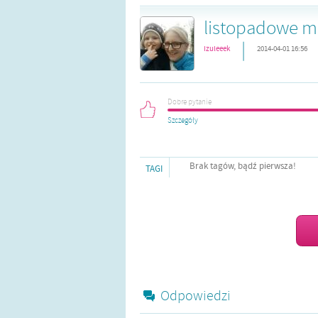
listopadowe ma
|
izuleeek
2014-04-01 16:56
Dobre pytanie
Szczegóły
Brak tagów, bądź pierwsza!
TAGI
Odpowiedzi