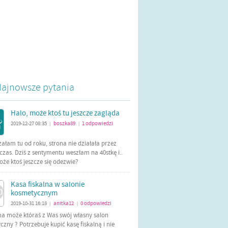
ajnowsze pytania
Halo, może ktoś tu jeszcze zagląda
2019-12-27 08:35
boszka89
1
odpowiedzi
|
|
załam tu od roku, strona nie działała przez
czas. Dziś z sentymentu weszłam na 40stkę i..
oże ktoś jeszcze się odezwie?
Kasa fiskalna w salonie
kosmetycznym
2019-10-31 16:18
anitka12
0
odpowiedzi
|
|
ma może któraś z Was swój własny salon
zny ? Potrzebuje kupić kasę fiskalną i nie