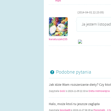
mpk
(2014-04-01 22:23:05)
Ja jestem listopad
kwiatuszek155
Podobne pytania
Jak idzie Wam rozszerzanie diety? Czy kto
Zapytała
Gość
o
2023-11-09 22:33
w
Dieta niemowlęcia
Halo, może ktoś tu jeszcze zagląda
Zapytała
boszka89
o
2019-12-27 08:35
w
Pozostałe
1 t
|