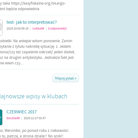
 taka https://kasyfiskalne.org/54,ergo-
html będzie odpowiednia
test- jak to interpretować?
2019-10-03 09:19
rudaa94
0
odpowiedzi
|
|
kobietki. Na wstepie witam ponownie. Zanim
tanie z tytułu nakreślę sytuację: 1. Jestem
iona/czy też zapalenie oskrzeli/ jeden diabeł,
uz na drugim antybiotyku. Jednakże fakt jest
 nie wiem czy...
Więcej pytań »
ajnowsze wpisy w klubach
CZERWIEC 2017
boszka89
2019-12-27 03:47
|
ko, Weroniko, po ponad roku z ciekawości
tu, patrzę, a strona działa!! No szok!!