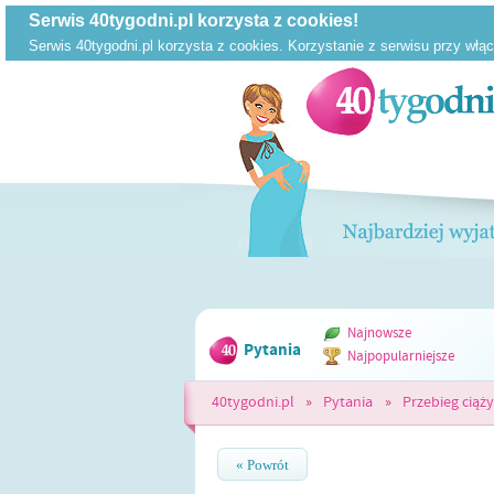
Najnowsze
Pytania
Najpopularniejsze
40tygodni.pl
»
Pytania
»
Przebieg ciąży
« Powrót