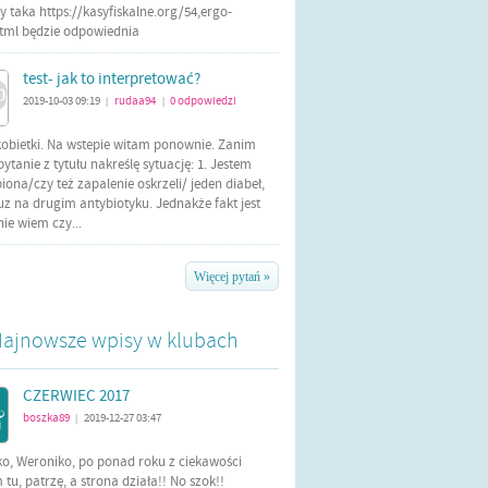
 taka https://kasyfiskalne.org/54,ergo-
html będzie odpowiednia
test- jak to interpretować?
2019-10-03 09:19
rudaa94
0
odpowiedzi
|
|
kobietki. Na wstepie witam ponownie. Zanim
tanie z tytułu nakreślę sytuację: 1. Jestem
iona/czy też zapalenie oskrzeli/ jeden diabeł,
uz na drugim antybiotyku. Jednakże fakt jest
 nie wiem czy...
Więcej pytań »
ajnowsze wpisy w klubach
CZERWIEC 2017
boszka89
2019-12-27 03:47
|
ko, Weroniko, po ponad roku z ciekawości
tu, patrzę, a strona działa!! No szok!!