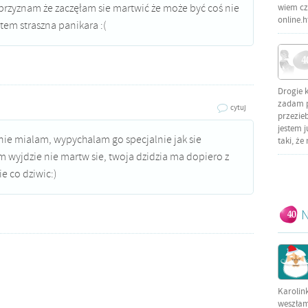
 przyznam że zaczęłam sie martwić że może być coś nie
wiem czy
online.
stem straszna panikara :(
Drogie 
zadam py
cytuj
przezieb
jestem j
 nie mialam, wypychalam go specjalnie jak sie
taki, że
 wyjdzie nie martw sie, twoja dzidzia ma dopiero z
e co dziwic:)
N
Karolin
weszłam 