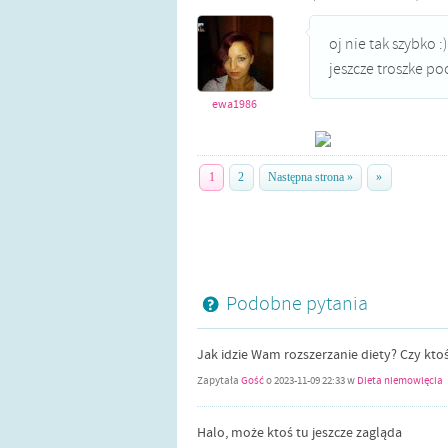
oj nie tak szybko 
jeszcze troszke poc
ewa1986
1
2
Następna strona »
»
Podobne pytania
Jak idzie Wam rozszerzanie diety? Czy kto
Zapytała
Gość
o
2023-11-09 22:33
w
Dieta niemowlęcia
Halo, może ktoś tu jeszcze zagląda