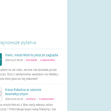
ajnowsze pytania
Halo, może ktoś tu jeszcze zagląda
2019-12-27 08:35
boszka89
1
odpowiedzi
|
|
załam tu od roku, strona nie działała przez
czas. Dziś z sentymentu weszłam na 40stkę i..
oże ktoś jeszcze się odezwie?
Kasa fiskalna w salonie
kosmetycznym
2019-10-31 16:18
anitka12
0
odpowiedzi
|
|
ma może któraś z Was swój własny salon
zny ? Potrzebuje kupić kasę fiskalną i nie