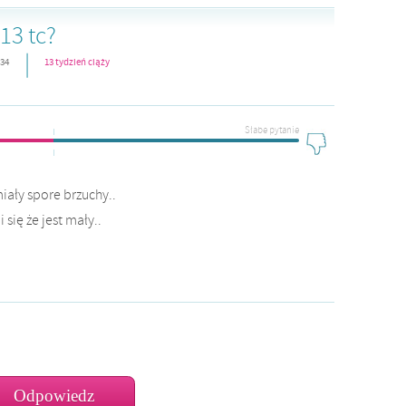
13 tc?
|
:34
13 tydzień ciąży
Słabe pytanie
ały spore brzuchy..
ię że jest mały..