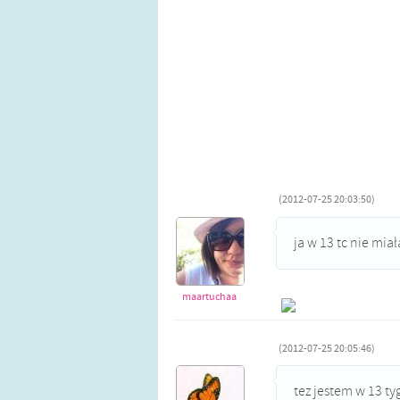
(2012-07-25 20:03:50)
ja w 13 tc nie mia
maartuchaa
(2012-07-25 20:05:46)
tez jestem w 13 tyg