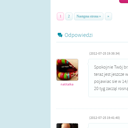
1
2
Następna strona »
»
Odpowiedzi
(2012-07-25 19:38:34)
Spokojnie Twój br
teraz jest jeszcze 
pojawiac sie w 14
natitalka
20 tyg zacząl rosn
(2012-07-25 19:41:40)