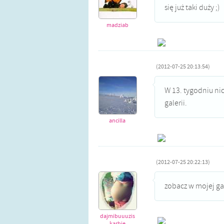
się już taki duży ;)
madziab
(2012-07-25 20:13:54)
W 13. tygodniu ni
galerii.
ancilla
(2012-07-25 20:22:13)
zobacz w mojej ga
dajmibuuuzis
karbie