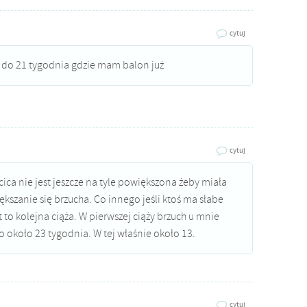
cytuj
. do 21 tygodnia gdzie mam balon już
cytuj
ca nie jest jeszcze na tyle powiększona żeby miała
zanie się brzucha. Co innego jeśli ktoś ma słabe
t to kolejna ciąża. W pierwszej ciąży brzuch u mnie
o około 23 tygodnia. W tej właśnie około 13.
cytuj