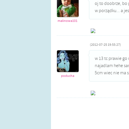
oj to doobrze, bo
w porządku... a je
malinowa101
(2012-07-25 19:55:27)
w 13 tc prawie go
najadlam hehe sam
5cm wiec nie ma si
poducha