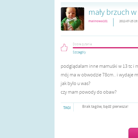
mały brzuch w 
|
malinowa101
2012-07-25 19
Dobre pytanie
Szczegóły
podglądałam inne mamuśki w 13 tc i mi
mój ma w obwodzie 78cm.. i wydaje mi s
jak było u was?
czy mam powody do obaw?
Brak tagów, bądź pierwsza!
TAGI