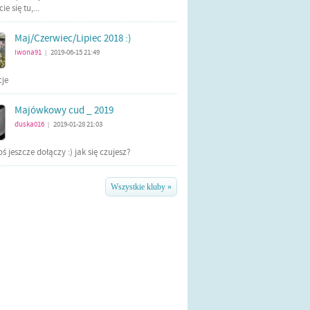
e się tu,...
Maj/Czerwiec/Lipiec 2018 :)
iwona91
2019-06-15 21:49
|
cje
Majówkowy cud _ 2019
duska016
2019-01-28 21:03
|
ś jeszcze dołączy :) jak się czujesz?
Wszystkie kluby »