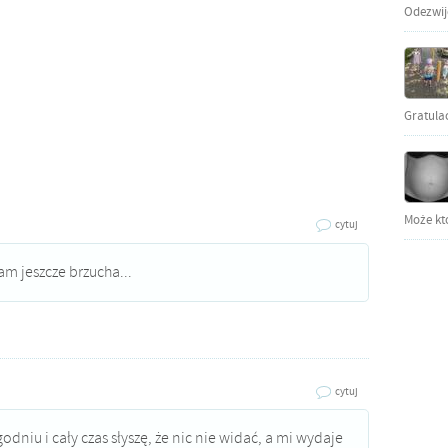
Odezwijci
Gratula
Może kto
cytuj
łam jeszcze brzucha...
cytuj
odniu i cały czas słyszę, że nic nie widać, a mi wydaje