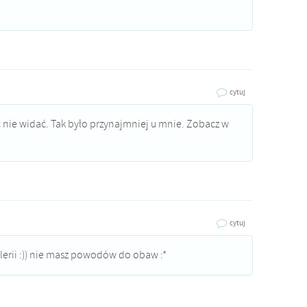
cytuj
c nie widać. Tak było przynajmniej u mnie. Zobacz w
cytuj
lerii :)) nie masz powodów do obaw :*