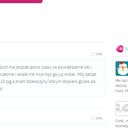
N
cytuj
zuch ma jeszcze sporo czasu na powiększanie sie:)
wczesnie i wcale nie musi byc go juz widac. Moj zacząl
Nie zajr
/15 tyg a znam dziewczyny którym dopiero grubo po
dłuższy 
ąć
Cisza. M
cytuj
Cześć, 
kosmetyc