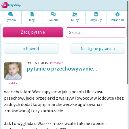
Pytania
Blogi
Galerie
Kluby
Artykuł
y
Poradni
ki
Zadaj pytanie
« Powrót
Następne pytanie »
2011-06-29 20:46
|
Pozostałe
pytanie o przechowywanie...
katita
wiec chcialam Was zapytac w jaki sposob i ile czasu
przechowujecie przecierki z warzyw i owocow w lodowce (bez
zadnych dodatkow,np.marcheweczke ugotowana i
zmiksowana) i czy zamrazacie...
Jak to wyglada u Was??? moze wcale tak nie robicie i