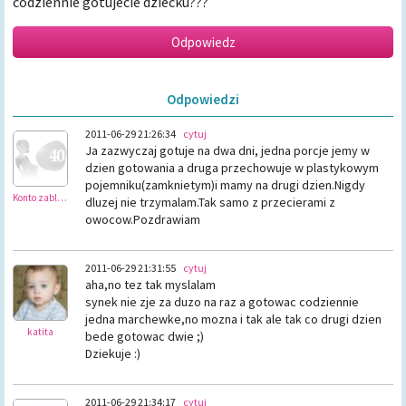
codziennie gotujecie dziecku???
Odpowiedzi
2011-06-29 21:26:34
cytuj
Ja zazwyczaj gotuje na dwa dni, jedna porcje jemy w
dzien gotowania a druga przechowuje w plastykowym
pojemniku(zamknietym)i mamy na drugi dzien.Nigdy
Konto zablokowane
dluzej nie trzymalam.Tak samo z przecierami z
owocow.Pozdrawiam
2011-06-29 21:31:55
cytuj
aha,no tez tak myslalam
synek nie zje za duzo na raz a gotowac codziennie
jedna marchewke,no mozna i tak ale tak co drugi dzien
katita
bede gotowac dwie ;)
Dziekuje :)
2011-06-29 21:34:17
cytuj