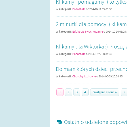
Klikamy i pomagamy :) to tylko 
W kategorii:
Pozostałe
o
2014-10-11 09:09:35
2 minutki dla pomocy :) klikamy
W kategorii:
Edukacja i wychowanie
o
2014-10-10 09:29
Klikamy dla Wiktorka :) Proszę 
W kategorii:
Pozostałe
o
2014-07-22 08:34:45
Do mam których dzieci przechod
W kategorii:
Choroby i zdrowie
o
2014-06-09 20:28:45
1
2
3
4
Następna strona »
»
Ostatnio udzielone odpowi