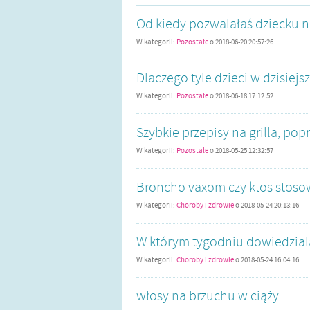
Od kiedy pozwalałaś dziecku 
W kategorii:
Pozostałe
o
2018-06-20 20:57:26
Dlaczego tyle dzieci w dzisiejs
W kategorii:
Pozostałe
o
2018-06-18 17:12:52
Szybkie przepisy na grilla, pop
W kategorii:
Pozostałe
o
2018-05-25 12:32:57
Broncho vaxom czy ktos stosow
W kategorii:
Choroby i zdrowie
o
2018-05-24 20:13:16
W którym tygodniu dowiedzialaa
W kategorii:
Choroby i zdrowie
o
2018-05-24 16:04:16
włosy na brzuchu w ciąży