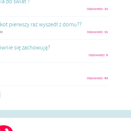
ia do świat ?
11
Odpowiedzi:
z kot pierwszy raz wyszedł z domu??
11
:30
Odpowiedzi:
iwnie się zachowują?
9
Odpowiedzi:
43
Odpowiedzi: