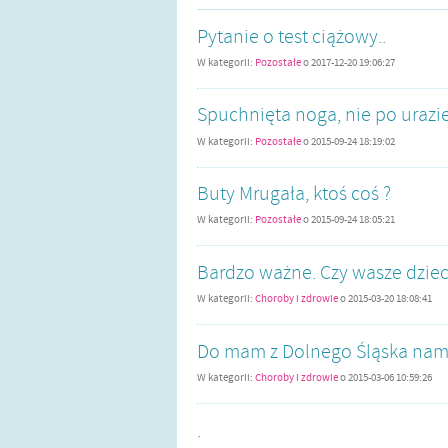
Pytanie o test ciążowy..
W kategorii:
Pozostałe
o
2017-12-20 19:06:27
Spuchnięta noga, nie po urazie
W kategorii:
Pozostałe
o
2015-09-24 18:19:02
Buty Mrugała, ktoś coś ?
W kategorii:
Pozostałe
o
2015-09-24 18:05:21
Bardzo ważne. Czy wasze dziec
W kategorii:
Choroby i zdrowie
o
2015-03-20 18:08:41
Do mam z Dolnego Śląska nami
W kategorii:
Choroby i zdrowie
o
2015-03-06 10:59:26
.