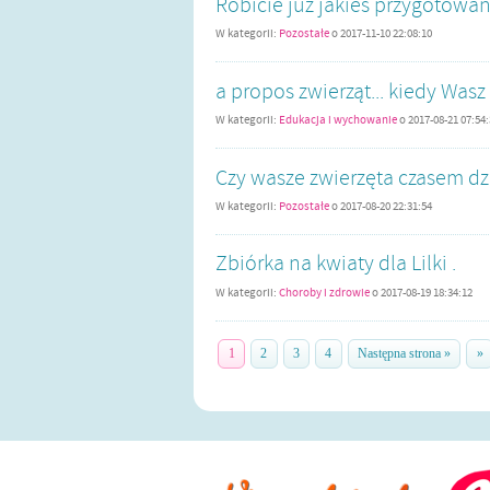
Robicie już jakieś przygotowan
W kategorii:
Pozostałe
o
2017-11-10 22:08:10
a propos zwierząt... kiedy Was
W kategorii:
Edukacja i wychowanie
o
2017-08-21 07:54
Czy wasze zwierzęta czasem dz
W kategorii:
Pozostałe
o
2017-08-20 22:31:54
Zbiórka na kwiaty dla Lilki .
W kategorii:
Choroby i zdrowie
o
2017-08-19 18:34:12
1
2
3
4
Następna strona »
»