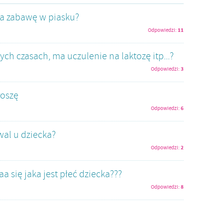
na zabawę w piasku?
11
Odpowiedzi:
zych czasach, ma uczulenie na laktozę itp...?
3
Odpowiedzi:
roszę
6
Odpowiedzi:
al u dziecka?
2
Odpowiedzi:
 się jaka jest płeć dziecka???
8
Odpowiedzi: