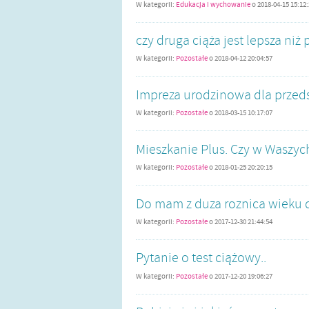
W kategorii:
Edukacja i wychowanie
o
2018-04-15 15:12
czy druga ciąża jest lepsza niż
W kategorii:
Pozostałe
o
2018-04-12 20:04:57
Impreza urodzinowa dla przeds
W kategorii:
Pozostałe
o
2018-03-15 10:17:07
Mieszkanie Plus. Czy w Waszyc
W kategorii:
Pozostałe
o
2018-01-25 20:20:15
Do mam z duza roznica wieku d
W kategorii:
Pozostałe
o
2017-12-30 21:44:54
Pytanie o test ciążowy..
W kategorii:
Pozostałe
o
2017-12-20 19:06:27