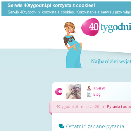
silver20
Blog
40tygodni.pl
»
silver20
»
Pytania i odp
Ostatnio zadane pytania