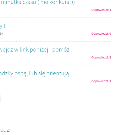
minutka czasu ( nie konkurs :))
1
Odpowiedzi:
 !!
0
:54
Odpowiedzi:
wejdź w link poniżej i pomóż..
2
Odpowiedzi:
ziły ospę, lub się orientują
3
Odpowiedzi:
edzi