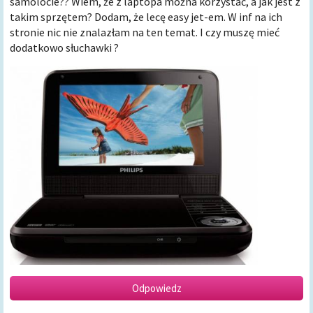
samolocie?? Wiem, że z laptopa można korzystać, a jak jest z
takim sprzętem? Dodam, że lecę easy jet-em. W inf na ich
stronie nic nie znalazłam na ten temat. I czy muszę mieć
dodatkowo słuchawki ?