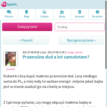
Pytania
Blogi
Galerie
Kluby
Artykuł
y
Poradni
ki
Zadaj pytanie
« Powrót
Następne pytanie »
2011-07-08 09:56
|
edyt. 2011-07-08 11:00
|
Uwagi i opinie
Przenośne dvd a lot samolotem?
anusiak
Kobietki chcę kupić małemu przenośne dvd. Lecę niedługo
sama do PL, a mój mały to wulkan energii. Jedynie jakaś bajka
jest w stanie usadzić go na chwilę w miejscu.
Z tąd moje pytanie, czy mogę włączyć małemu bajkę w