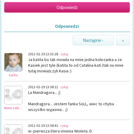
Odpowiedzi
Następne ›
»
2011-01-29 13:33:28
cytuj
Ja katita bo tak mowila na mnie jedna kolezanka a ze
Kasiek jest tyle (katita to od Catalina-kati (tak na mnie
tutaj mowia)czyli Kasia :)
katita
2011-01-29 13:38:12
cytuj
La Mandragora... ;)
Mandragora... Jestem fanka SoLL, wiec to chyba
Konto zablokowane
wszystko wyjasnia... ;)
2011-01-29 13:38:41
cytuj
w- pierwsza litera imienia Wioleta :D