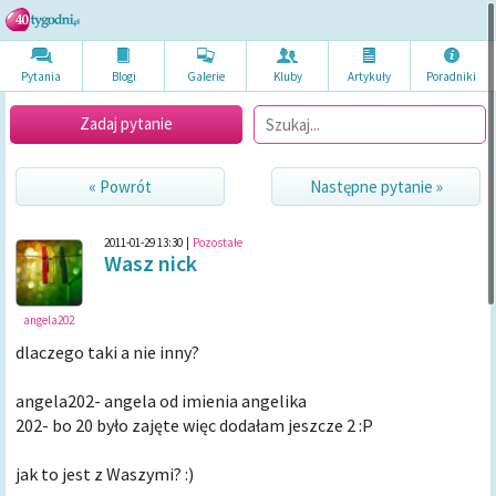
Pytania
Blogi
Galerie
Kluby
Artykuł
y
Poradni
ki
Zadaj pytanie
« Powrót
Następne pytanie »
2011-01-29 13:30
|
Pozostałe
Wasz nick
angela202
dlaczego taki a nie inny?
angela202- angela od imienia angelika
202- bo 20 było zajęte więc dodałam jeszcze 2 :P
jak to jest z Waszymi? :)