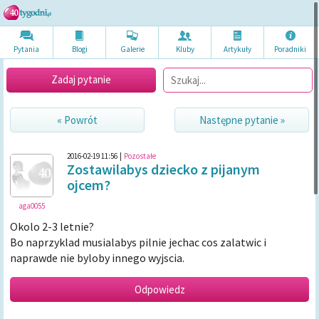
Pytania
Blogi
Galerie
Kluby
Artykuł
y
Poradni
ki
Zadaj pytanie
« Powrót
Następne pytanie »
2016-02-19 11:56
|
Pozostałe
Zostawilabys dziecko z pijanym
ojcem?
aga0055
Okolo 2-3 letnie?
Bo naprzyklad musialabys pilnie jechac cos zalatwic i
naprawde nie byloby innego wyjscia.