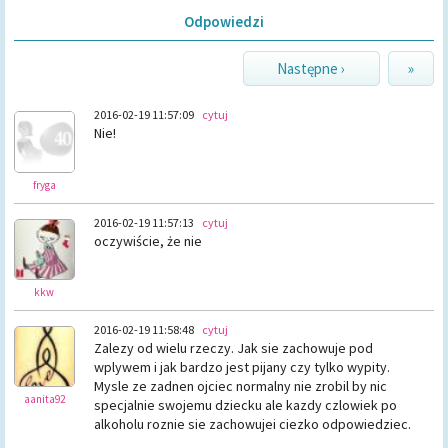
Odpowiedzi
Następne ›
»
2016-02-19 11:57:09
cytuj
Nie!
fryga
2016-02-19 11:57:13
cytuj
oczywiście, że nie
kkw
2016-02-19 11:58:48
cytuj
Zalezy od wielu rzeczy. Jak sie zachowuje pod
wplywem i jak bardzo jest pijany czy tylko wypity.
Mysle ze zadnen ojciec normalny nie zrobil by nic
aanita92
specjalnie swojemu dziecku ale kazdy czlowiek po
alkoholu roznie sie zachowujei ciezko odpowiedziec.