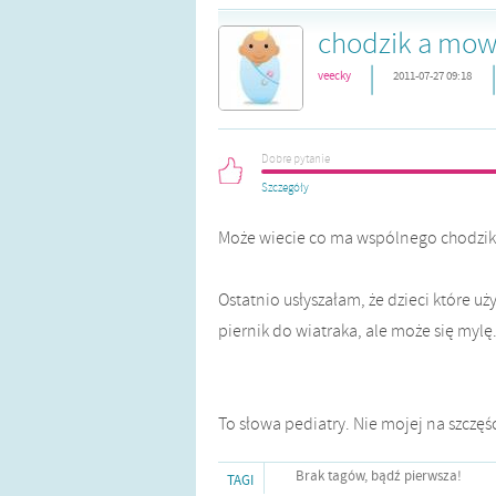
chodzik a mo
|
veecky
2011-07-27 09:18
Dobre pytanie
Szczegóły
Może wiecie co ma wspólnego chodzi
Ostatnio usłyszałam, że dzieci które 
piernik do wiatraka, ale może się mylę
To słowa pediatry. Nie mojej na szczęśc
Brak tagów, bądź pierwsza!
TAGI