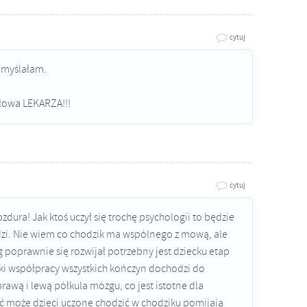
cytuj
k myślałam.
słowa LEKARZA!!!
cytuj
zdura! Jak ktoś uczył się trochę psychologii to będzie
dzi. Nie wiem co chodzik ma wspólnego z mową, ale
 poprawnie się rozwijał potrzebny jest dziecku etap
ki współpracy wszystkich kończyn dochodzi do
awą i lewą półkula mózgu, co jest istotne dla
 może dzieci uczone chodzić w chodziku pomijają