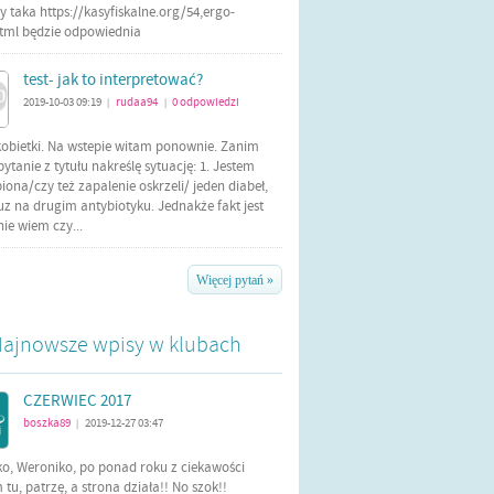
 taka https://kasyfiskalne.org/54,ergo-
html będzie odpowiednia
test- jak to interpretować?
2019-10-03 09:19
rudaa94
0
odpowiedzi
|
|
kobietki. Na wstepie witam ponownie. Zanim
tanie z tytułu nakreślę sytuację: 1. Jestem
iona/czy też zapalenie oskrzeli/ jeden diabeł,
uz na drugim antybiotyku. Jednakże fakt jest
 nie wiem czy...
Więcej pytań »
ajnowsze wpisy w klubach
CZERWIEC 2017
boszka89
2019-12-27 03:47
|
ko, Weroniko, po ponad roku z ciekawości
tu, patrzę, a strona działa!! No szok!!