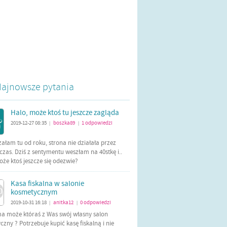
ajnowsze pytania
Halo, może ktoś tu jeszcze zagląda
2019-12-27 08:35
boszka89
1
odpowiedzi
|
|
załam tu od roku, strona nie działała przez
czas. Dziś z sentymentu weszłam na 40stkę i..
oże ktoś jeszcze się odezwie?
Kasa fiskalna w salonie
kosmetycznym
2019-10-31 16:18
anitka12
0
odpowiedzi
|
|
ma może któraś z Was swój własny salon
zny ? Potrzebuje kupić kasę fiskalną i nie