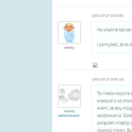
(2011-07-27 10:07:00)
No właśnie też ta
I pomyśleć, że to 
veecky
(2011-07-27 10:47:23)
To niekoniecznie b
wiedział o co cho
wiem, że aby mózg
<konto
raczkowania. Dzię
zablokowane>
połączeń między pr
rozwoju mowy. Być