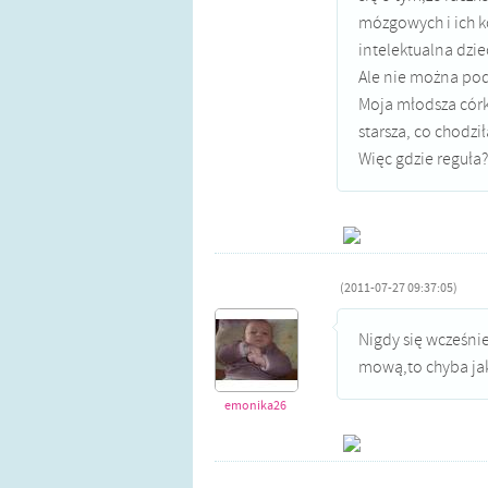
mózgowych i ich k
intelektualna dzie
Ale nie można pod
Moja młodsza córka
starsza, co chodzi
Więc gdzie reguła?
(2011-07-27 09:37:05)
Nigdy się wcześni
mową,to chyba jak
emonika26