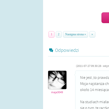
1
2
Następna strona »
»
Odpowiedzi
(2011-07-27 09:30:28 - edy
Nie jest ,to prawd
Moja najstarsza c
około 14 miesiąca 
maja3049
Na studiach miała
się o tym,że racz