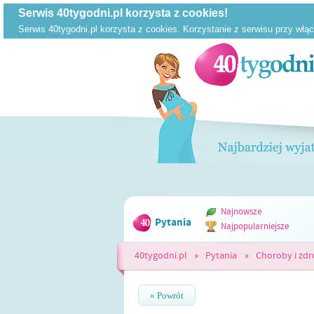
Najnowsze
Pytania
Najpopularniejsze
40tygodni.pl
»
Pytania
»
Choroby i zd
« Powrót