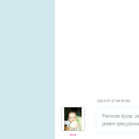
(2011-07-27 09:50:00)
Pierwsze słyszę. Ja
jestem zdecydowa
tera