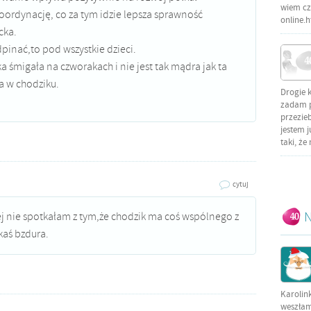
wiem czy
oordynację, co za tym idzie lepsza sprawność
online.
cka.
pinać,to pod wszystkie dzieci.
 śmigała na czworakach i nie jest tak mądra jak ta
ła w chodziku.
Drogie 
zadam py
przezieb
jestem j
taki, że
cytuj
N
ej nie spotkałam z tym,że chodzik ma coś wspólnego z
aś bzdura.
Karolin
weszłam 