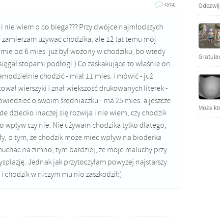
cytuj
Odezwijci
ę i nie wiem o co biega??? Przy dwójce najmłodszych
e zamierzam używać chodzika, ale 12 lat temu mój
umie od 6 mies. już był wożony w chodziku, bo wtedy
Gratula
sięgał stopami podłogi:) Co zaskakujące to właśnie on
amodzielnie chodzić - miał 11 mies. i mówić - już
tował wierszyki i znał większość drukowanych literek -
wiedzieć o swoim średniaczku - ma 25 mies. a jeszcze
Może kto
de dziecko inaczej się rozwija i nie wiem, czy chodzik
o wpływ czy nie. Nie używam chodzika tylko dlatego,
uły, o tym, że chodzik może miec wpływ na bioderka
uchac na zimno, tym bardziej, że moje maluchy przy
ysplazję. Jednak jak przytoczyłam powyżej najstarszy
o i chodzik w niczym mu nio zaszkodził:)