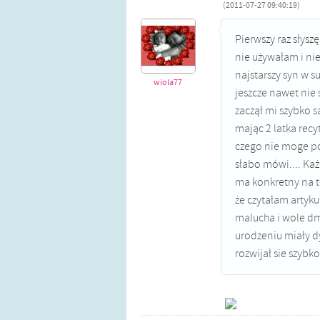
(2011-07-27 09:40:19)
Pierwszy raz słysz
nie używałam i ni
najstarszy syn w s
wiola77
jeszcze nawet nie 
zaczął mi szybko s
mając 2 latka recy
czego nie moge po
słabo mówi.... Każ
ma konkretny na t
że czytałam artyk
malucha i wole dm
urodzeniu miały d
rozwijał sie szybk