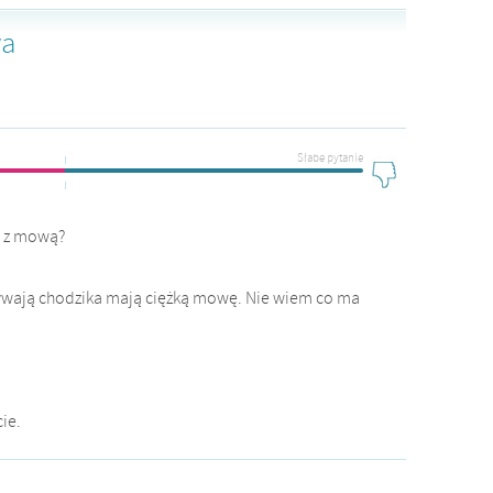
wa
|
Słabe pytanie
k z mową?
używają chodzika mają ciężką mowę. Nie wiem co ma
.
ie.