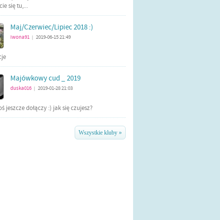
e się tu,...
Maj/Czerwiec/Lipiec 2018 :)
iwona91
2019-06-15 21:49
|
cje
Majówkowy cud _ 2019
duska016
2019-01-28 21:03
|
ś jeszcze dołączy :) jak się czujesz?
Wszystkie kluby »