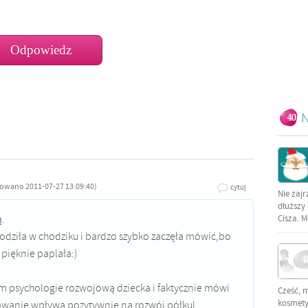
N
towano 2011-07-27 13:09:40)
cytuj
Nie zajr
dłuższy 
ą.
Cisza. M
hodziła w chodziku i bardzo szybko zaczęła mówić,bo
pięknie paplała:)
m psychologie rozwojową dziecka i faktycznie mówi
Cześć, 
kosmetyc
kowanie wpływa pozytywnie na rozwój półkul