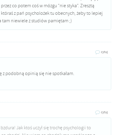
 przez co potem coś w mózgu "nie styka". Zresztą
któraś z pań psycholożek tu obecnych, żeby to lepiej
a tam niewiele z studiów pamiętam ;)
cytuj
ię z podobną opinią się nie spotkałam.
cytuj
bzdura! Jak ktoś uczył się trochę psychologii to