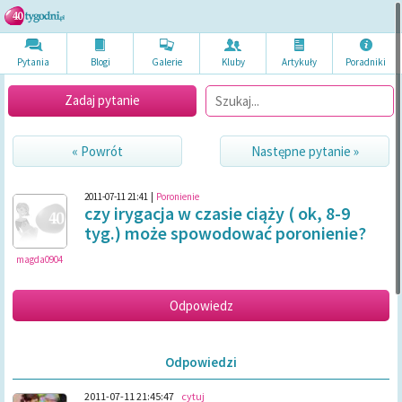
Pytania
Blogi
Galerie
Kluby
Artykuł
y
Poradni
ki
Zadaj pytanie
« Powrót
Następne pytanie »
2011-07-11 21:41
|
Poronienie
czy irygacja w czasie ciąży ( ok, 8-9
tyg.) może spowodować poronienie?
magda0904
Odpowiedzi
2011-07-11 21:45:47
cytuj