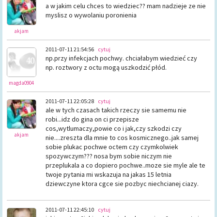
a w jakim celu chces to wiedziec?? mam nadzieje ze nie
myslisz o wywolaniu poronienia
akjam
2011-07-11 21:54:56
cytuj
np.przy infekcjach pochwy. chciałabym wiedzieć czy
np. roztwory z octu mogą uszkodzić płód.
magda0904
2011-07-11 22:05:28
cytuj
ale w tych czasach takich rzeczy sie samemu nie
robi...idz do gina on ci przepisze
cos,wytlumaczy,powie co i jak,czy szkodzi czy
akjam
nie....zreszta dla mnie to cos kosmicznego..jak samej
sobie plukac pochwe octem czy czymkolwiek
spozywczym??? nosa bym sobie niczym nie
przeplukala a co dopiero pochwe..moze sie myle ale te
twoje pytania mi wskazuja na jakas 15 letnia
dziewczyne ktora cgce sie pozbyc niechcianej ciazy.
2011-07-11 22:45:10
cytuj