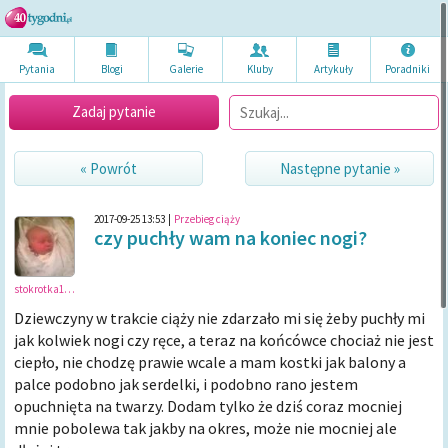
Pytania
Blogi
Galerie
Kluby
Artykuł
y
Poradni
ki
Zadaj pytanie
« Powrót
Następne pytanie »
2017-09-25 13:53
|
Przebieg ciąży
czy puchły wam na koniec nogi?
stokrotka1992
Dziewczyny w trakcie ciąży nie zdarzało mi się żeby puchły mi
jak kolwiek nogi czy ręce, a teraz na końcówce chociaż nie jest
ciepło, nie chodzę prawie wcale a mam kostki jak balony a
palce podobno jak serdelki, i podobno rano jestem
opuchnięta na twarzy. Dodam tylko że dziś coraz mocniej
mnie pobolewa tak jakby na okres, może nie mocniej ale