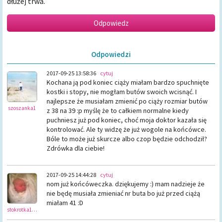
dłużej trwa.
Odpowiedzi
2017-09-25 13:58:36
cytuj
Kochana ją pod koniec ciąży miałam bardzo spuchnięte
kostki i stopy, nie mogłam butów swoich wcisnąć. I
najlepsze że musiałam zmienić po ciąży rozmiar butów
szoszanka1
z 38 na 39 :p myślę że to całkiem normalne kiedy
puchniesz już pod koniec, choć moja doktor kazała się
kontrolować. Ale ty widzę że już wogole na końcówce.
Bóle to może już skurcze albo czop będzie odchodził?
Zdrówka dla ciebie!
2017-09-25 14:44:28
cytuj
nom już końcóweczka. dziękujemy :) mam nadzieje że
nie będę musiała zmieniać nr buta bo już przed ciążą
miałam 41 :D
stokrotka1992