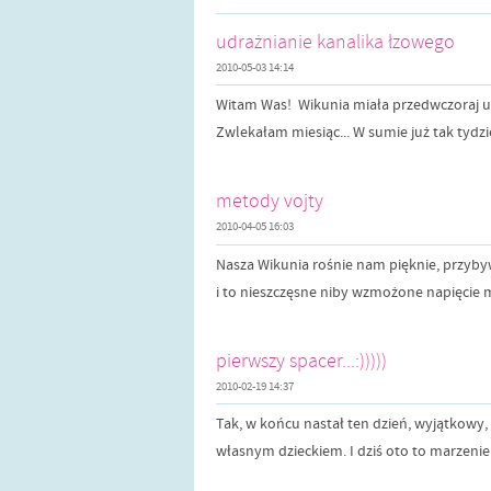
udrażnianie kanalika łzowego
2010-05-03 14:14
Witam Was! Wikunia miała przedwczoraj udr
Zwlekałam miesiąc... W sumie już tak tydzie
metody vojty
2010-04-05 16:03
Nasza Wikunia rośnie nam pięknie, przybyw
i to nieszczęsne niby wzmożone napięcie m
pierwszy spacer...:)))))
2010-02-19 14:37
Tak, w końcu nastał ten dzień, wyjątkowy,
własnym dzieckiem. I dziś oto to marzenie 