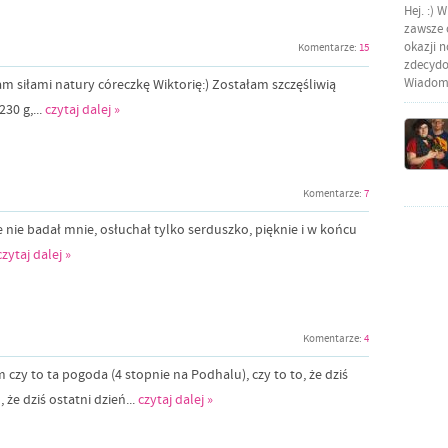
Hej. :) 
zawsze o
okazji 
Komentarze:
15
zdecydow
Wiadomo
am siłami natury córeczkę Wiktorię:) Zostałam szczęśliwią
30 g,...
czytaj dalej »
Komentarze:
7
 nie badał mnie, osłuchał tylko serduszko, pięknie i w końcu
czytaj dalej »
Komentarze:
4
czy to ta pogoda (4 stopnie na Podhalu), czy to to, że dziś
że dziś ostatni dzień...
czytaj dalej »