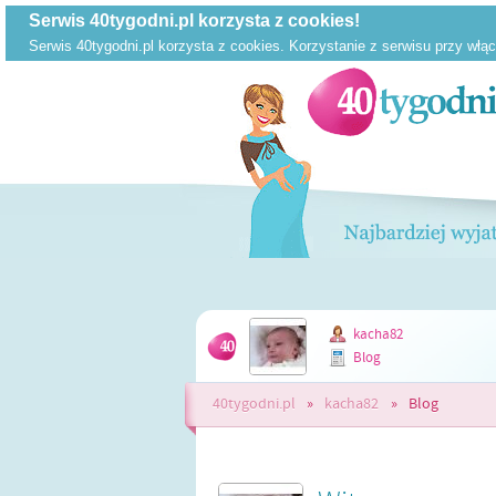
kacha82
Blog
40tygodni.pl
»
kacha82
»
Blog