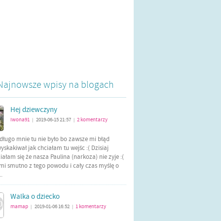
Najnowsze wpisy na blogach
Hej dziewczyny
iwona91
2019-06-15 21:57
2
komentarzy
|
|
długo mnie tu nie było bo zawsze mi błąd
yskakiwał jak chciałam tu wejśc :( Dzisiaj
ałam się że nasza Paulina (narkoza) nie zyje :(
mi smutno z tego powodu i cały czas myślę o
..
Walka o dziecko
mamap
2019-01-06 16:52
1
komentarzy
|
|