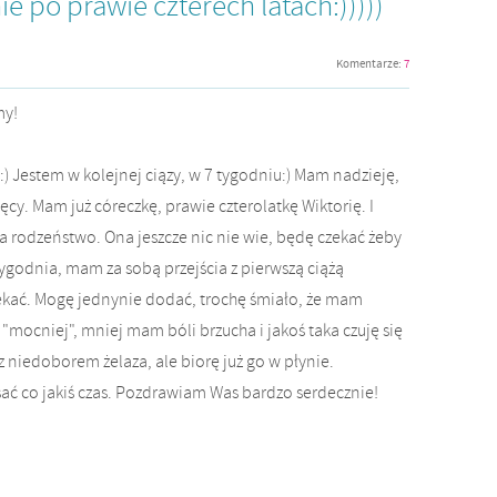
 po prawie czterech latach:)))))
Komentarze:
7
my!
:) Jestem w kolejnej ciązy, w 7 tygodniu:) Mam nadzieję,
cy. Mam już córeczkę, prawie czterolatkę Wiktorię. I
ła rodzeństwo. Ona jeszcze nic nie wie, będę czekać żeby
ygodnia, mam za sobą przejścia z pierwszą ciążą
zekać. Mogę jednynie dodać, trochę śmiało, że mam
ś "mocniej", mniej mam bóli brzucha i jakoś taka czuję się
z niedoborem żelaza, ale biorę już go w płynie.
sać co jakiś czas. Pozdrawiam Was bardzo serdecznie!