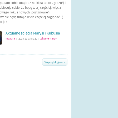
Wpadam sobie tutaj raz na kilka lat (o zgrozo!) i
biecuję sobie, że będę tutaj częściej, więc z
nowego roku i nowych postanowień,
anie będę tutaj o wiele częściej zaglądać. :)
 jak...
Aktualne zdjęcia Marysi i Kubusia
mcabra
2018-12-03 01:20
2
komentarzy
|
|
Więcej blogów »