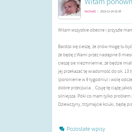
Witam ponownie
kacha82
|
2013-11-24 10:35
Witam wszystkie obecne i przyszłe ma
Bardzo się cieszę, że znów mogę tu być
że będę z Wami przez następne 8 miesię
cieszę sie niezmniernie, że będzie mia
jej przekazać tę wiadomość do ok. 13 t
(poronienie w 9 tygodniu) i wolę odc
dobre przeczucia... Czuję tę ciążę jako
silniejsza. Póki co mam tylko problem 
Dziewczyny, trzymajcie kciuki, będę pi
Pozostałe wpisy