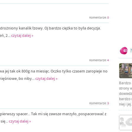
Komentarze:
0
ożniony kanalik łzowy. Oj bardzo ciężka to była decyzja.
ń, 2...
czytaj dalej »
Komentarze:
4
a jej tak ok 800g na miesiąc. Oczko tylko czasem zaropieje no
ięśniowe, bo niby...
czytaj dalej »
Bardzo 
strony w
dowiedzi
bardzo 
Komentarze:
3
niej i jej.
 pierwszy spacer... Tak mi się zawsze marzyło, pospacerować z
się...
czytaj dalej »