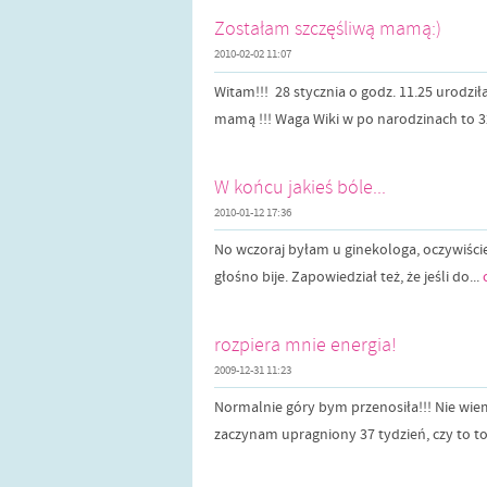
Zostałam szczęśliwą mamą:)
2010-02-02 11:07
Witam!!! 28 stycznia o godz. 11.25 urodził
mamą !!! Waga Wiki w po narodzinach to 32
W końcu jakieś bóle...
2010-01-12 17:36
No wczoraj byłam u ginekologa, oczywiście
głośno bije. Zapowiedział też, że jeśli do...
rozpiera mnie energia!
2009-12-31 11:23
Normalnie góry bym przenosiła!!! Nie wiem 
zaczynam upragniony 37 tydzień, czy to to, 