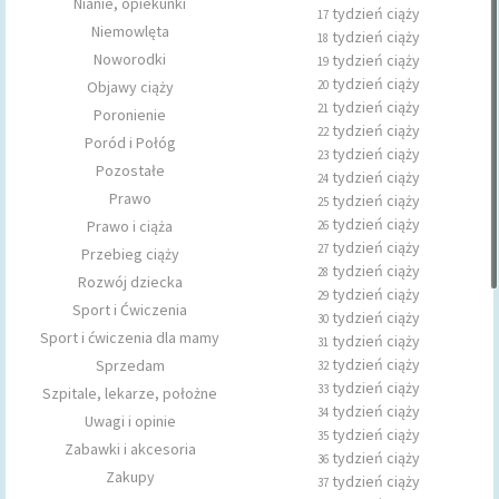
Nianie, opiekunki
tydzień ciąży
17
Niemowlęta
tydzień ciąży
18
Noworodki
tydzień ciąży
19
tydzień ciąży
Objawy ciąży
20
tydzień ciąży
21
Poronienie
tydzień ciąży
22
Poród i Połóg
tydzień ciąży
23
Pozostałe
tydzień ciąży
24
Prawo
tydzień ciąży
25
tydzień ciąży
Prawo i ciąża
26
tydzień ciąży
27
Przebieg ciąży
tydzień ciąży
28
Rozwój dziecka
tydzień ciąży
29
Sport i Ćwiczenia
tydzień ciąży
30
Sport i ćwiczenia dla mamy
tydzień ciąży
31
tydzień ciąży
Sprzedam
32
tydzień ciąży
33
Szpitale, lekarze, położne
tydzień ciąży
34
Uwagi i opinie
tydzień ciąży
35
Zabawki i akcesoria
tydzień ciąży
36
Zakupy
tydzień ciąży
37