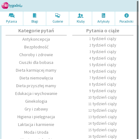
Pytania
Blogi
Galerie
Kluby
Artykuł
y
Poradni
ki
Kategorie pytań
Pytania o ciąże
tydzień ciąży
Antykoncepcja
1
tydzień ciąży
2
Bezpłodność
tydzień ciąży
3
Choroby i zdrowie
tydzień ciąży
4
Ciuszki dla bobasa
tydzień ciąży
5
Dieta karmiącej mamy
tydzień ciąży
6
tydzień ciąży
Dieta niemowlęcia
7
tydzień ciąży
8
Dieta przyszłej mamy
tydzień ciąży
9
Edukacja i wychowanie
tydzień ciąży
10
Ginekologia
tydzień ciąży
11
Gry i zabawy
tydzień ciąży
12
Higiena i pielęgnacja
tydzień ciąży
13
tydzień ciąży
14
Laktacja i karmienie
tydzień ciąży
15
Moda i Uroda
tydzień ciąży
16