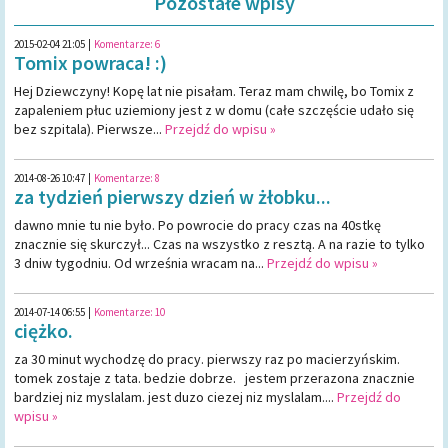
Pozostałe wpisy
2015-02-04 21:05
|
Komentarze:
6
Tomix powraca! :)
Hej Dziewczyny! Kopę lat nie pisałam. Teraz mam chwilę, bo Tomix z
zapaleniem płuc uziemiony jest z w domu (całe szczęście udało się
bez szpitala). Pierwsze...
Przejdź do wpisu »
2014-08-26 10:47
|
Komentarze:
8
za tydzień pierwszy dzień w żłobku...
dawno mnie tu nie było. Po powrocie do pracy czas na 40stkę
znacznie się skurczył... Czas na wszystko z resztą. A na razie to tylko
3 dniw tygodniu. Od września wracam na...
Przejdź do wpisu »
2014-07-14 06:55
|
Komentarze:
10
ciężko.
za 30 minut wychodzę do pracy. pierwszy raz po macierzyńskim.
tomek zostaje z tata. bedzie dobrze. jestem przerazona znacznie
bardziej niz myslalam. jest duzo ciezej niz myslalam....
Przejdź do
wpisu »