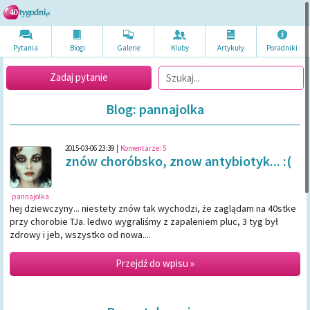
Pytania
Blogi
Galerie
Kluby
Artykuł
y
Poradni
ki
Zadaj pytanie
Blog: pannajolka
2015-03-06 23:39
|
Komentarze:
5
znów choróbsko, znow antybiotyk... :(
pannajolka
hej dziewczyny... niestety znów tak wychodzi, że zaglądam na 40stke
przy chorobie TJa. ledwo wygraliśmy z zapaleniem pluc, 3 tyg był
zdrowy i jeb, wszystko od nowa....
Przejdź do wpisu »