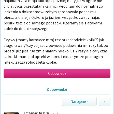
najadlam z ta moja laktacja..pozniej maly juz w ogole nie
chcial cyca. przestalam karmic.i wrocilam do normalnego
jedzenia.A doktor mowi zebym sprobowala podac mu
piers.....no ale jak?skoro ja juz jem wszystko ..wzdymajac
posılkı tez. a od samego poczatku uzeramy sıe z atakamı
kolek do dnıa dzısıejszego.
Czy wy (mamy karmiace mm) tez przechodzicie kolki??jak
dlugo trwaly?czy to jest z powodu podawania mm czy tak po
prostu juz jest.?Ja zmienialam mleko juz 2 razy ale caly czas
sa kolki. mam pol apteki w domu i nic. z tym ze po drugim
mleku zacza robic zbita kupke.
Odpowiedzi
Następne ›
»
2012-07-06 10:12:37
cytuj