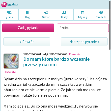
Pytania
Blogi
Galerie
Kluby
Artykuł
y
Poradni
ki
Zadaj pytanie
« Powrót
Następne pytanie »
2012-07-06 10:04
|
edyt. 2012-07-06 10:05
|
Pozostałe
Do mam ktore bardzo wczesnie
przeszly na mm
derya2124
Bylam dzis na szczepieniu z malym (jutro konczy 1 iesiac)a ta
wredna wariatka zaczela do mnie szczekac z wielkim
oburzeniem ze nie karmie piersia..Ze jak to tak mozna...ze
powinnam itd.Ze to zle ze podaje mm.
Mam to gdzies...Bo co ona moze wiedziec...Ty nerwow sie