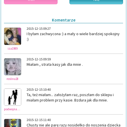
Komentarze
2015-12-15 09:27
I byłam zachwycona :) a mały o wiele bardziej spokojny
:)
iza1989
2015-12-15 09:59
Miałam , strata kasy jak dla mnie .
roslina28
2015-12-15 10:40
Ta, też miałam... założyłam raz, poszłam do sklepu i
miałam problem przy kasie. Bzdura jak dla mnie.
podwojnamama
2015-12-15 11:40
Chusty nie ale parę razy nosidełko do noszenia dziecka