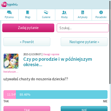
Pytania
Blogi
Galerie
Kluby
Artykuł
y
Poradni
ki
Zadaj pytanie
« Powrót
Następne pytanie »
2015-12-15 09:07
|
Uwagi i opinie
Czy po porodzie i w późniejszym
okresie...
kwiatuszek155
używałaś chusty do noszenia dziecka??
11.54%
88.46%
TAK
NIE
TAK
NIE