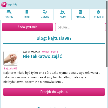
Pytania
Blogi
Galerie
Kluby
Artykuł
y
Poradni
ki
Zadaj pytanie
Blog: kajtusia987
2018-08-06 19:19
|
Komentarze:
5
Nie tak łatwo zajść
kajtusia987
Najpierw miała być tylko ona córeczka wymarzona... wyczekiwana...
taka.zaplanowana.. nie czekaliśmy bardzo długo, ale ciąża
nie.była.łatwa. potem z z niemowlakiem...
Przejdź do wpisu »