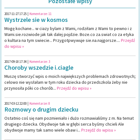
Pozostałe wpisy
2017-11-27 17:25
|
Komentarze:
11
Wystrzele sie w kosmos
Mogę kochane... w ciazy bylam z Wami, rodziłam z Wami to pewno i z
Wami.sie.rozwiode jak tak dalej pojdzie. Boze.co za.swiat co za etyka
o kultura na tym swiecie... Przygotpwywuje sie.na.najgorsze....
Przejdź
do wpisu »
2017-09-18 17:34
|
Komentarze:
3
Choroby wszedzie i.ciagle
Muszę stworzyć wpis o moich największych problemach zdrowotnych;
celowo nie wysłałam w tym roku dziecka do przedszkola żeby nie
przynosiła póki co chorób...
Przejdź do wpisu »
2017-03-12 22:00
|
Komentarze:
8
Rozmowy o drugim dziecku
Ostatnio coś się nam pozmieniało i dużo rozmawialiśmy z m. Na temat
drugiego dziecka. Obydwoje tak w głębi serca byśmy chcieli Ale
obydwoje mamy tak samo wiele obaw i...
Przejdź do wpisu »