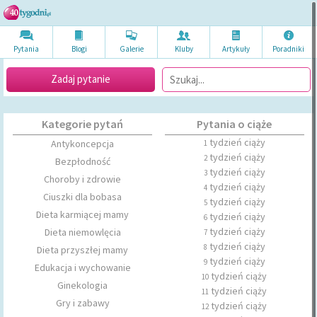
Pytania
Blogi
Galerie
Kluby
Artykuł
y
Poradni
ki
Zadaj pytanie
Kategorie pytań
Pytania o ciąże
tydzień ciąży
Antykoncepcja
1
tydzień ciąży
2
Bezpłodność
tydzień ciąży
3
Choroby i zdrowie
tydzień ciąży
4
Ciuszki dla bobasa
tydzień ciąży
5
Dieta karmiącej mamy
tydzień ciąży
6
tydzień ciąży
Dieta niemowlęcia
7
tydzień ciąży
8
Dieta przyszłej mamy
tydzień ciąży
9
Edukacja i wychowanie
tydzień ciąży
10
Ginekologia
tydzień ciąży
11
Gry i zabawy
tydzień ciąży
12