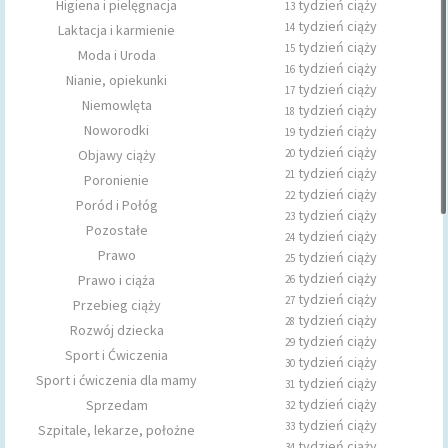
Higiena i pielęgnacja
tydzień ciąży
13
tydzień ciąży
14
Laktacja i karmienie
tydzień ciąży
15
Moda i Uroda
tydzień ciąży
16
Nianie, opiekunki
tydzień ciąży
17
Niemowlęta
tydzień ciąży
18
Noworodki
tydzień ciąży
19
tydzień ciąży
Objawy ciąży
20
tydzień ciąży
21
Poronienie
tydzień ciąży
22
Poród i Połóg
tydzień ciąży
23
Pozostałe
tydzień ciąży
24
Prawo
tydzień ciąży
25
tydzień ciąży
Prawo i ciąża
26
tydzień ciąży
27
Przebieg ciąży
tydzień ciąży
28
Rozwój dziecka
tydzień ciąży
29
Sport i Ćwiczenia
tydzień ciąży
30
Sport i ćwiczenia dla mamy
tydzień ciąży
31
tydzień ciąży
Sprzedam
32
tydzień ciąży
33
Szpitale, lekarze, położne
tydzień ciąży
34