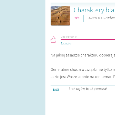
Charaktery bla b
|
mpk
2014-02-13 17:17 (edyt
Dobre pytanie
Szczegóły
Na jakiej zasadzie charakteru dobieraj
Generalnie chodzi o związki nie tylko
Jakie jest Wasze zdanie na ten temat. 
Brak tagów, bądź pierwsza!
TAGI