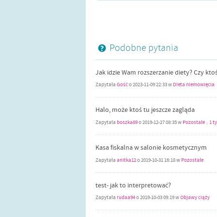
Podobne pytania
Jak idzie Wam rozszerzanie diety? Czy kto
Zapytała
Gość
o
2023-11-09 22:33
w
Dieta niemowlęcia
Halo, może ktoś tu jeszcze zagląda
Zapytała
boszka89
o
2019-12-27 08:35
w
Pozostałe
1 t
|
Kasa fiskalna w salonie kosmetycznym
Zapytała
anitka12
o
2019-10-31 16:18
w
Pozostałe
test- jak to interpretować?
Zapytała
rudaa94
o
2019-10-03 09:19
w
Objawy ciąży