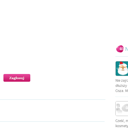
N
Nie zajr
dłuższy 
Cisza. M
Cześć, 
kosmetyc