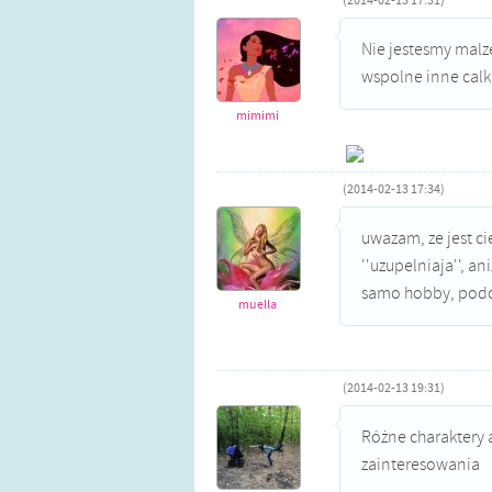
(2014-02-13 17:31)
Nie jestesmy malz
wspolne inne calk
mimimi
(2014-02-13 17:34)
uwazam, ze jest cie
''uzupelniaja'', a
samo hobby, podo
muella
(2014-02-13 19:31)
Różne charaktery 
zainteresowania