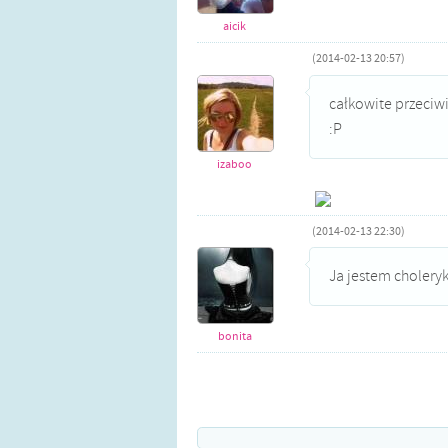
aicik
(2014-02-13 20:57)
całkowite przeciw
:P
izaboo
(2014-02-13 22:30)
Ja jestem choleryk
bonita