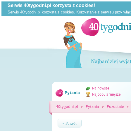
Najnowsze
Pytania
Najpopularniejsze
40tygodni.pl
»
Pytania
»
Pozostałe
»
« Powrót