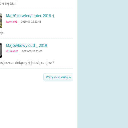
e się tu,...
Maj/Czerwiec/Lipiec 2018 :)
iwona91
2019-06-15 21:49
|
cje
Majówkowy cud _ 2019
duska016
2019-01-28 21:03
|
ś jeszcze dołączy :) jak się czujesz?
Wszystkie kluby »