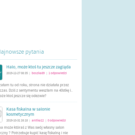
ajnowsze pytania
Halo, może ktoś tu jeszcze zagląda
2019-12-27 08:35
boszka89
1
odpowiedzi
|
|
załam tu od roku, strona nie działała przez
czas. Dziś z sentymentu weszłam na 40stkę i..
oże ktoś jeszcze się odezwie?
Kasa fiskalna w salonie
kosmetycznym
2019-10-31 16:18
anitka12
0
odpowiedzi
|
|
ma może któraś z Was swój własny salon
zny ? Potrzebuje kupić kasę fiskalną i nie