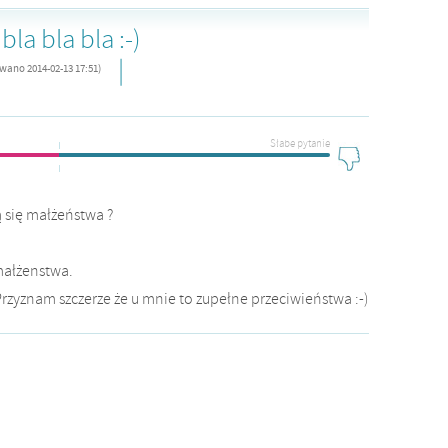
la bla bla :-)
|
owano 2014-02-13 17:51)
Słabe pytanie
ą się małżeństwa ?
 małżenstwa.
Przyznam szczerze że u mnie to zupełne przeciwieństwa :-)