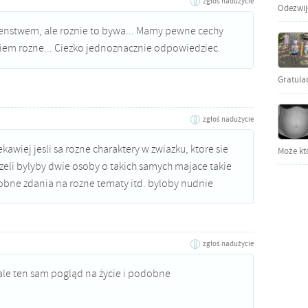
zgłoś nadużycie
Odezwijci
enstwem, ale roznie to bywa... Mamy pewne cechy
iem rozne... Ciezko jednoznacznie odpowiedziec.
Gratula
zgłoś nadużycie
kawiej jesli sa rozne charaktery w zwiazku, ktore sie
Może kto
nizeli bylyby dwie osoby o takich samych majace takie
bne zdania na rozne tematy itd. byloby nudnie
zgłoś nadużycie
ale ten sam pogląd na życie i podobne