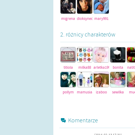
migrena
dioksyneczka
mary991
2. różnicy charakterów
titiola
milka88
arletka1991
bonita
nati
pollym
mamusiaaaa18
izaboo
sewilka
mue
Komentarze