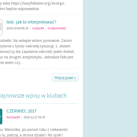
 taka https://kasyfiskalne.org/54,ergo-
html będzie odpowiednia
test- jak to interpretować?
2019-10-03 09:19
rudaa94
0
odpowiedzi
|
|
kobietki. Na wstepie witam ponownie. Zanim
tanie z tytułu nakreślę sytuację: 1. Jestem
iona/czy też zapalenie oskrzeli/ jeden diabeł,
uz na drugim antybiotyku. Jednakże fakt jest
 nie wiem czy...
Więcej pytań »
ajnowsze wpisy w klubach
CZERWIEC 2017
boszka89
2019-12-27 03:47
|
ko, Weroniko, po ponad roku z ciekawości
tu, patrzę, a strona działa!! No szok!!