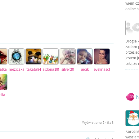
wiem czy
online.
Drogie 
zadam py
przezieb
jestem j
taki, że
talka
meziczka
takata84
aldona1987
silver20
aicik
evelinaschlapka
lla
N
Wyświetlono: 1 - 6 z 6.
Karolin
weszłam 