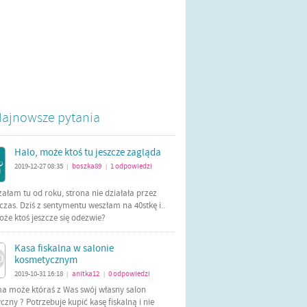
ajnowsze pytania
Halo, może ktoś tu jeszcze zagląda
2019-12-27 08:35
boszka89
1
odpowiedzi
|
|
załam tu od roku, strona nie działała przez
czas. Dziś z sentymentu weszłam na 40stkę i..
oże ktoś jeszcze się odezwie?
Kasa fiskalna w salonie
kosmetycznym
2019-10-31 16:18
anitka12
0
odpowiedzi
|
|
ma może któraś z Was swój własny salon
zny ? Potrzebuje kupić kasę fiskalną i nie