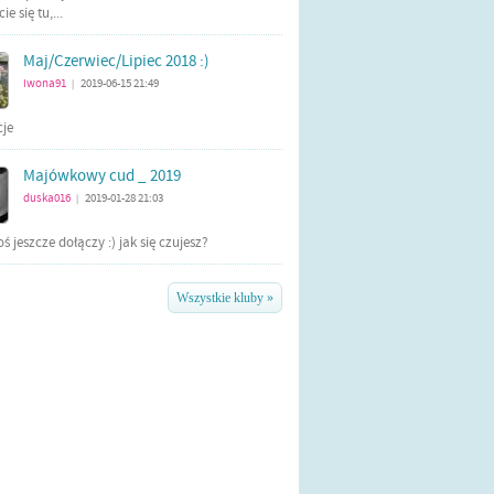
e się tu,...
Maj/Czerwiec/Lipiec 2018 :)
iwona91
2019-06-15 21:49
|
cje
Majówkowy cud _ 2019
duska016
2019-01-28 21:03
|
ś jeszcze dołączy :) jak się czujesz?
Wszystkie kluby »