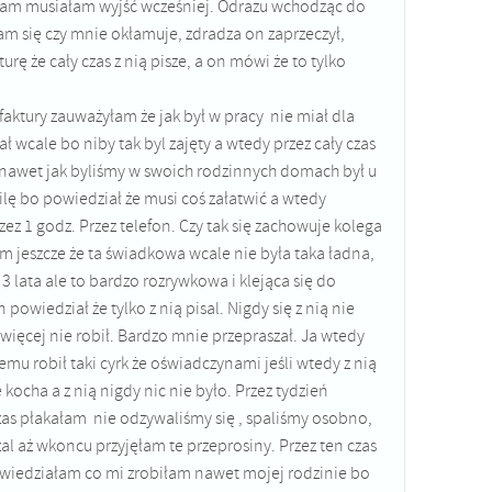
łam musiałam wyjść wcześniej. Odrazu wchodząc do
am się czy mnie okłamuje, zdradza on zaprzeczył,
rę że cały czas z nią pisze, a on mówi że to tylko
j faktury zauważyłam że jak był w pracy nie miał dla
ał wcale bo niby tak byl zajęty a wtedy przez cały czas
ś nawet jak byliśmy w swoich rodzinnych domach był u
lę bo powiedział że musi coś załatwić a wtedy
zez 1 godz. Przez telefon. Czy tak się zachowuje kolega
m jeszcze że ta świadkowa wcale nie była taka ładna,
 3 lata ale to bardzo rozrywkowa i klejąca się do
powiedział że tylko z nią pisal. Nigdy się z nią nie
więcej nie robił. Bardzo mnie przepraszał. Ja wtedy
emu robił taki cyrk że oświadczynami jeśli wtedy z nią
 kocha a z nią nigdy nic nie było. Przez tydzień
czas płakałam nie odzywaliśmy się , spaliśmy osobno,
l aż wkoncu przyjęłam te przeprosiny. Przez ten czas
wiedziałam co mi zrobiłam nawet mojej rodzinie bo