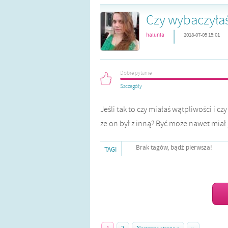
Czy wybaczyłaś
|
halunia
2018-07-05 15:01
Dobre pytanie
Szczegóły
Jeśli tak to czy miałaś wątpliwości i 
że on był z inną? Być może nawet miał
Brak tagów, bądź pierwsza!
TAGI