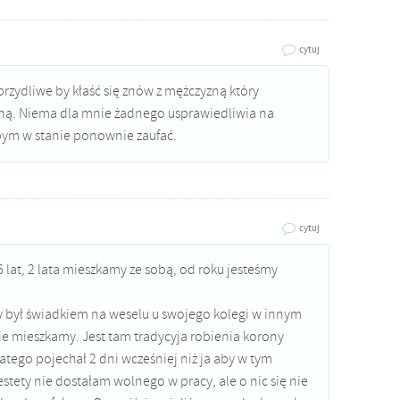
cytuj
brzydliwe by kłaść się znów z mężczyzną który
ną. Niema dla mnie żadnego usprawiedliwia na
abym w stanie ponownie zaufać.
cytuj
 lat, 2 lata mieszkamy ze sobą, od roku jesteśmy
 był świadkiem na weselu u swojego kolegi w innym
ie mieszkamy. Jest tam tradycyja robienia korony
atego pojechał 2 dni wcześniej niż ja aby w tym
iestety nie dostałam wolnego w pracy, ale o nic się nie