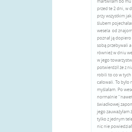
martwiłam bo mu b
przed te 2 dni, w
przy wszystkim jak
ślubem pojechała
wesela od znajomy
poznał ją dopiero 
sobą przebywali a
również w dniu we
w jego towarzystw
potwierdził że z ni
robili to co w tyc
całowali. To było 
myślałam. Po wese
normalnie ''nawet 
świadkowej zapomn
jego zauważyłam że
tylko z jednym te
nic nie powiedzia