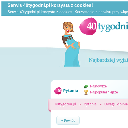
Najnowsze
Pytania
Najpopularniejsze
40tygodni.pl
»
Pytania
»
Uwagi i opinie
« Powrót