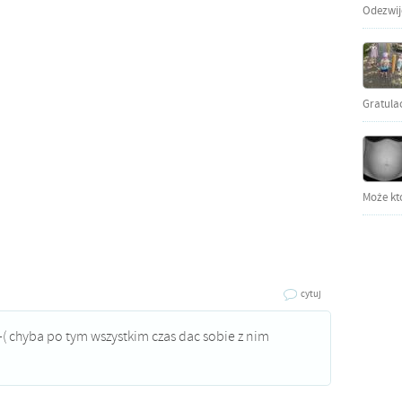
Odezwijci
Gratula
Może kto
cytuj
:-( chyba po tym wszystkim czas dac sobie z nim