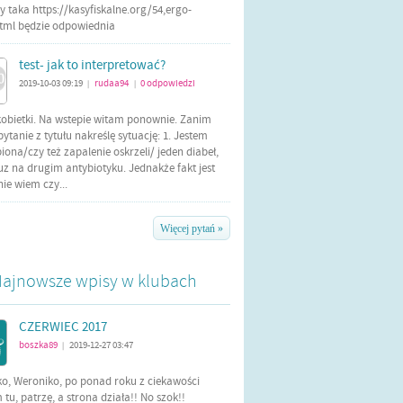
 taka https://kasyfiskalne.org/54,ergo-
html będzie odpowiednia
test- jak to interpretować?
2019-10-03 09:19
rudaa94
0
odpowiedzi
|
|
kobietki. Na wstepie witam ponownie. Zanim
tanie z tytułu nakreślę sytuację: 1. Jestem
iona/czy też zapalenie oskrzeli/ jeden diabeł,
uz na drugim antybiotyku. Jednakże fakt jest
 nie wiem czy...
Więcej pytań »
ajnowsze wpisy w klubach
CZERWIEC 2017
boszka89
2019-12-27 03:47
|
ko, Weroniko, po ponad roku z ciekawości
tu, patrzę, a strona działa!! No szok!!