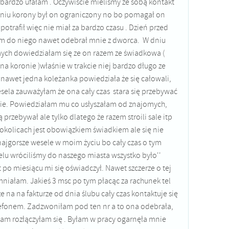
ardzo ufałam . Oczywiście mieliśmy ze sobą kontakt
 dniu korony był on ograniczony no bo pomagał on
 potrafił więc nie miał za bardzo czasu . Dzień przed
m do niego nawet odebrał mnie z dworca. W dniu
ch dowiedziałam się ze on razem ze świadkowa (
na koronie )właśnie w trakcie niej bardzo długo ze
 nawet jedna koleżanka powiedziała że się całowali,
sela zauważyłam że ona cały czas stara się przebywać
ie. Powiedziałam mu co usłyszałam od znajomych,
ą przebywał ale tylko dlatego że razem stroili sale itp
h okolicach jest obowiązkiem świadkiem ale się nie
najgorsze wesele w moim życiu bo cały czas o tym
lu wróciliśmy do naszego miasta wszystko było''
po miesiącu mi się oświadczył. Nawet szczerze o tej
iałam. Jakieś 3 msc po tym płacąc za rachunek tel
 na na fakturze od dnia ślubu cały czas kontaktuje się
lefonem. Zadzwoniłam pod ten nr a to ona odebrała,
łam rozłączyłam się . Byłam w pracy ogarnęła mnie