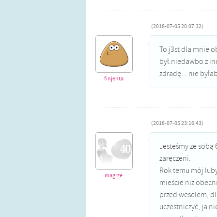
(2018-07-05 20:07:32)
To j3st dla mnie o
był.niedawbo z in
zdradę... nie był
finjenta
(2018-07-05 23:16:43)
Jesteśmy ze sobą 6
zaręczeni.
Rok temu mój luby
magrze
mieście niż obecn
przed weselem, dl
uczestniczyć, ja n