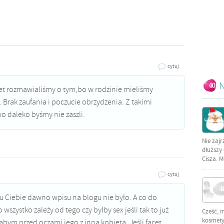
cytuj
N
et rozmawialiśmy o tym,bo w rodzinie mieliśmy
Brak zaufania i poczucie obrzydzenia. Z takimi
 daleko byśmy nie zaszli.
Nie zajr
dłuższy 
Cisza. M
cytuj
 u Ciebie dawno wpisu na blogu nie było. A co do
wszystko zależy od tego czy byłby sex jeśli tak to już
Cześć, 
kosmetyc
abym przed oczami jego z inną kobietą. Jeśli facet