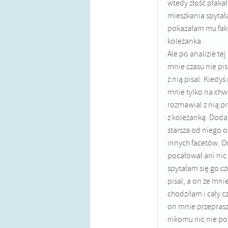
wtedy złość płaka
mieszkania spytał
pokazałam mu faktu
koleżanka.
Ale po analizie te
mnie czasu nie pis
z nią pisal. Kiedy
mnie tylko na chwi
rozmawial z nią pr
z koleżanką. Doda
starsza od niego o
innych facetów. On 
pocałował ani nic 
spytałam się go cz
pisal, a on że mnie
chodziłam i cały 
on mnie przeprasza
nikomu nic nie po