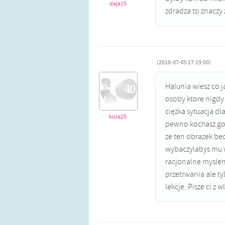
daja15
zdradza to znaczy 
(2018-07-05 17:19:00)
Halunia wiesz co 
osoby ktore nigdy 
ciężka sytuacja dl
kicia25
pewno kochasz go n
ze ten obrazek bed
wybaczylabys mu ws
racjonalne myslenie
przetrwania ale ty
lekcje. Pisze ci z 