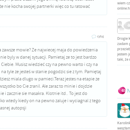
wiem czy
że nie kocha swojej partnerki więc co tu ratować
online.
cytuj
Drogie 
zadam py
przezieb
ja zawsze mowie? Ze najwiecej maja do powiedzenia
jestem j
nie byly w danej sytuacji. Pamietaj ze to jest bardzo
taki, że
a Ciebie. Musisz wiedzieć czy na pewno warto i czy na
a tyle ze jesteś w stanie pogodzic sie z tym. Pamiętaj
ziesz miala dlugo w pamieci.Teraz jestes na etapie ze
zystko bo Cie zranil. Ale zaraz to minie i dojdzie
N
 i zacznie sie masakra. Klotnie itd.. To jest do
lko wtedy kiedy on na pewno zaluje i wyciagnal z tego
wlasnej autopsji
Karolin
weszłam 