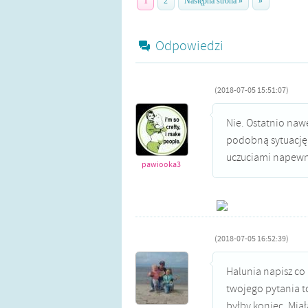
1
2
Następna strona »
»
Odpowiedzi
(2018-07-05 15:51:07)
Nie. Ostatnio naw
podobną sytuację. 
uczuciami napewno
pawiooka3
(2018-07-05 16:52:39)
Halunia napisz co
twojego pytania to 
byłby koniec. Miał