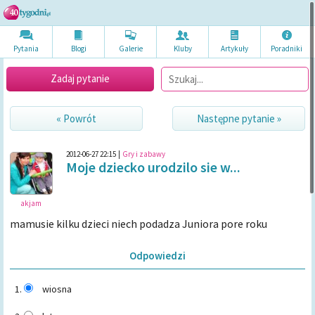
Pytania
Blogi
Galerie
Kluby
Artykuł
y
Poradni
ki
Zadaj pytanie
« Powrót
Następne pytanie »
2012-06-27 22:15
|
Gry i zabawy
Moje dziecko urodzilo sie w...
akjam
mamusie kilku dzieci niech podadza Juniora pore roku
Odpowiedzi
wiosna