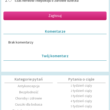
czas nerwów i niepokoju o zdrowie dziecka
Zagłosuj
Komentarze
Brak komentarzy
Twój komentarz
Kategorie pytań
Pytania o ciąże
tydzień ciąży
Antykoncepcja
1
tydzień ciąży
2
Bezpłodność
tydzień ciąży
3
Choroby i zdrowie
tydzień ciąży
4
Ciuszki dla bobasa
tydzień ciąży
5