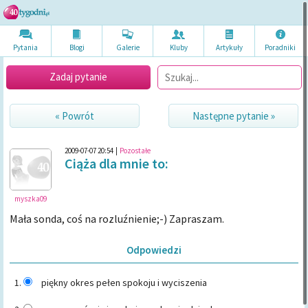
Pytania
Blogi
Galerie
Kluby
Artykuł
y
Poradni
ki
Zadaj pytanie
« Powrót
Następne pytanie »
2009-07-07 20:54
|
Pozostałe
Ciąża dla mnie to:
myszka09
Mała sonda, coś na rozluźnienie;-) Zapraszam.
Odpowiedzi
piękny okres pełen spokoju i wyciszenia