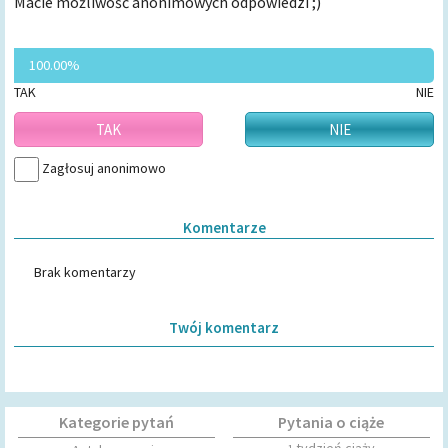
Macie możliwość anonimowych odpowiedzi ;)
0.00%
100.00%
TAK
NIE
TAK
NIE
Zagłosuj anonimowo
Komentarze
Brak komentarzy
Twój komentarz
Kategorie pytań
Pytania o ciąże