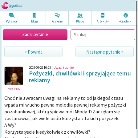
Pytania
Blogi
Galerie
Kluby
Artykuł
y
Poradni
ki
Zadaj pytanie
« Powrót
Następne pytanie »
2018-08-25 16:05
|
Uwagi i opinie
Pożyczki, chwilówki i sprzyjające temu
reklamy
ewa1986
Choć nie zwracam uwagi na reklamy to od jakiegoś czasu
wpada mi w ucho pewna melodia pewnej reklamy pożyczki
pozabankowej, którą śpiewa mój Młody :D Zaczęłam się
zastanawiać jak wiele osób korzysta z takich pożyczek.
A Wy?
Korzystałyście kiedykolwiek z chwilówki?