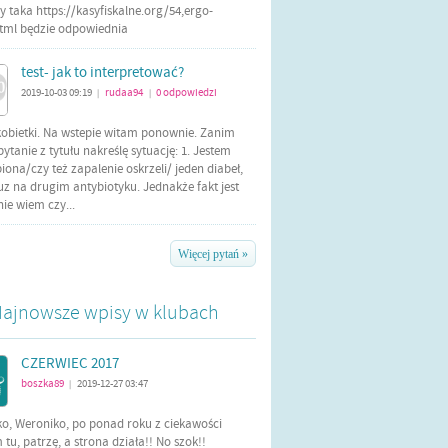
 taka https://kasyfiskalne.org/54,ergo-
html będzie odpowiednia
test- jak to interpretować?
2019-10-03 09:19
rudaa94
0
odpowiedzi
|
|
kobietki. Na wstepie witam ponownie. Zanim
tanie z tytułu nakreślę sytuację: 1. Jestem
iona/czy też zapalenie oskrzeli/ jeden diabeł,
uz na drugim antybiotyku. Jednakże fakt jest
 nie wiem czy...
Więcej pytań »
ajnowsze wpisy w klubach
CZERWIEC 2017
boszka89
2019-12-27 03:47
|
ko, Weroniko, po ponad roku z ciekawości
tu, patrzę, a strona działa!! No szok!!