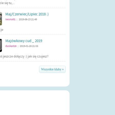
e się tu,...
Maj/Czerwiec/Lipiec 2018 :)
iwona91
2019-06-15 21:49
|
cje
Majówkowy cud _ 2019
duska016
2019-01-28 21:03
|
ś jeszcze dołączy :) jak się czujesz?
Wszystkie kluby »