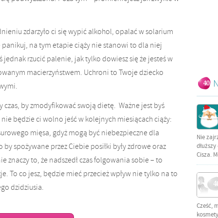
nieniu zdarzyło ci się wypić alkohol, opalać w solarium
e panikuj, na tym etapie ciąży nie stanowi to dla niej
ednak rzucić palenie, jak tylko dowiesz się że jesteś w
anowanym macierzyństwem. Uchroni to Twoje dziecko
N
wymi.
ły czas, by zmodyfikować swoją dietę. Ważne jest byś
nie będzie ci wolno jeść w kolejnych miesiącach ciąży:
 surowego mięsa, gdyż mogą być niebezpieczne dla
Nie zajr
o by spożywane przez Ciebie posiłki były zdrowe oraz
dłuższy 
Cisza. M
ie znaczy to, że nadszedł czas folgowania sobie – to
 To co jesz, będzie mieć przecież wpływ nie tylko na to
ego dzidziusia.
Cześć, 
kosmetyc