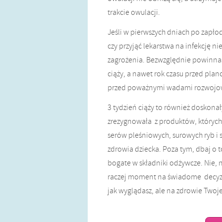
trakcie owulacji.
Jeśli w pierwszych dniach po zapłod
czy przyjąć lekarstwa na infekcję ni
zagrożenia. Bezwzględnie powinnaś j
ciąży, a nawet rok czasu przed pl
przed poważnymi wadami rozwojo
3 tydzień ciąży to również doskona
zrezygnowała z produktów, których 
serów pleśniowych, surowych ryb i
zdrowia dziecka. Poza tym, dbaj o t
bogate w składniki odżywcze. Nie, n
raczej moment na świadome decyzje.
jak wyglądasz, ale na zdrowie Twoj