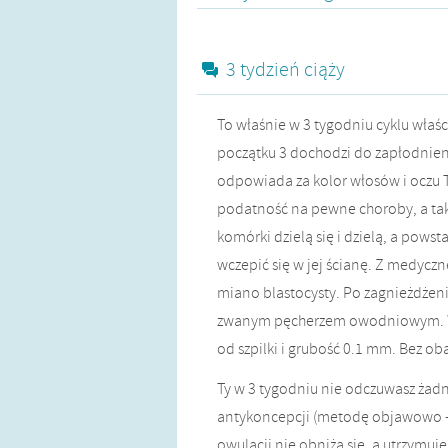
3 tydzień ciąży
To właśnie w 3 tygodniu cyklu właśc
początku 3 dochodzi do zapłodnie
odpowiada za kolor włosów i oczu Tw
podatność na pewne choroby, a ta
komórki dzielą się i dzielą, a pows
wczepić się w jej ścianę. Z medyczn
miano blastocysty. Po zagnieżdżeniu
zwanym pęcherzem owodniowym. W 3
od szpilki i grubość 0.1 mm. Bez ob
Ty w 3 tygodniu nie odczuwasz żadn
antykoncepcji (metodę objawowo – 
owulacji nie obniżą się, a utrzymuj