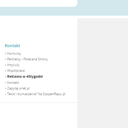
Kontakt
»
Konkursy
»
Partnerzy i Polecane Strony
»
Artykuły
»
Współpraca
Reklama w 40tygodni
»
»
Kontakt
»
Zapytaj.onet.pl
»
Tekst i tłumaczenia? Na SzopenRapu.pl