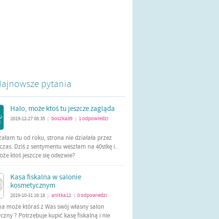
ajnowsze pytania
Halo, może ktoś tu jeszcze zagląda
2019-12-27 08:35
boszka89
1
odpowiedzi
|
|
załam tu od roku, strona nie działała przez
czas. Dziś z sentymentu weszłam na 40stkę i..
oże ktoś jeszcze się odezwie?
Kasa fiskalna w salonie
kosmetycznym
2019-10-31 16:18
anitka12
0
odpowiedzi
|
|
ma może któraś z Was swój własny salon
zny ? Potrzebuje kupić kasę fiskalną i nie