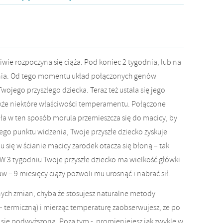
iwie rozpoczyna się ciąża. Pod koniec 2 tygodnia, lub na
nia. Od tego momentu układ połączonych genów
ojego przyszłego dziecka. Teraz też ustala się jego
kże niektóre właściwości temperamentu. Połączone
tała w ten sposób morula przemieszcza się do macicy, by
ego punktu widzenia, Twoje przyszłe dziecko zyskuje
 się w ścianie macicy zarodek otacza się błoną – tak
 tygodniu Twoje przyszłe dziecko ma wielkość główki
aw – 9 miesięcy ciąży pozwoli mu urosnąć i nabrać sił.
ych zmian, chyba że stosujesz naturalne metody
termiczną) i mierząc temperaturę zaobserwujesz, ze po
e się podwyższona. Poza tym - promieniejesz jak zwykle w