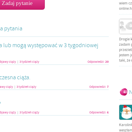
Zadaj pytanie
wiem czy
online.
a pytania
Drogie 
ja lub mogą występować w 3 tygodniowej
zadam py
przezieb
jestem j
taki, że
20
bjawy ciąży
3 tydzień ciąży
Odpowiedzi:
|
wczesna ciąża.
7
awy ciąży
3 tydzień ciąży
Odpowiedzi:
|
N
y
6
bjawy ciąży
3 tydzień ciąży
Odpowiedzi:
|
Karolin
weszłam 