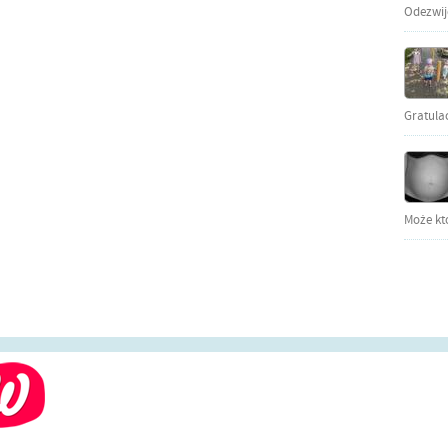
Odezwijci
Gratula
Może kto