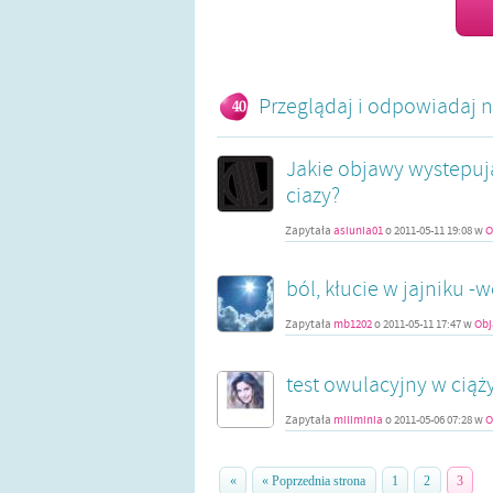
Przeglądaj i odpowiadaj n
Jakie objawy wystepu
ciazy?
Zapytała
asiunia01
o
2011-05-11 19:08
w
O
ból, kłucie w jajniku -
Zapytała
mb1202
o
2011-05-11 17:47
w
Obj
test owulacyjny w ciąż
Zapytała
miliminia
o
2011-05-06 07:28
w
O
«
« Poprzednia strona
1
2
3