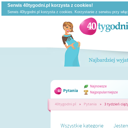
Najnowsze
Pytania
Najpopularniejsze
40tygodni.pl
»
Pytania
»
3 tydzień ciąż
Wszystkie kategorie
Jestem