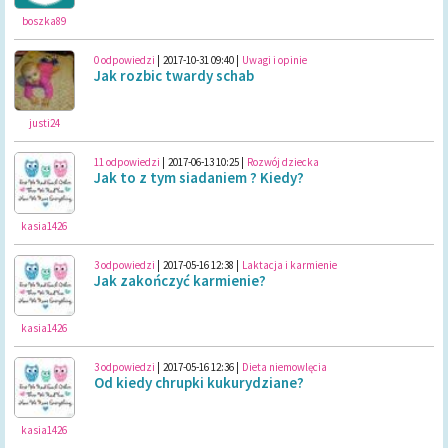
boszka89
0 odpowiedzi
|
2017-10-31 09:40
|
Uwagi i opinie
Jak rozbic twardy schab
justi24
11 odpowiedzi
|
2017-06-13 10:25
|
Rozwój dziecka
Jak to z tym siadaniem ? Kiedy?
kasia1426
3 odpowiedzi
|
2017-05-16 12:38
|
Laktacja i karmienie
Jak zakończyć karmienie?
kasia1426
3 odpowiedzi
|
2017-05-16 12:36
|
Dieta niemowlęcia
Od kiedy chrupki kukurydziane?
kasia1426