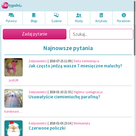
Pytania
Blogi
Galerie
Kluby
Artykuł
y
Poradni
ki
Zadaj pytanie
Najnowsze pytania
2 odpowiedzi
|
2018-07-25 11:09
|
Dieta niemowlęcia
Jak często jedzą wasze 7 miesięczne maluchy?
justi24
3 odpowiedzi
|
2018-01-10 21:55
|
Higiena i pielęgnacja
Usuwałyście ciemieniuchę parafiną?
karolinainikola
4 odpowiedzi
|
2018-01-05 23:14
|
Niemowlęta
Czerwone policzki