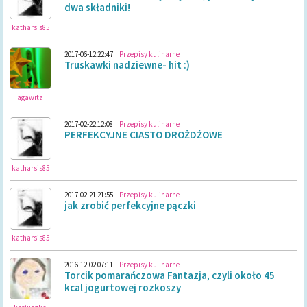
dwa składniki!
katharsis85
2017-06-12 22:47
|
Przepisy kulinarne
Truskawki nadziewne- hit :)
agawita
2017-02-22 12:08
|
Przepisy kulinarne
PERFEKCYJNE CIASTO DROŻDŻOWE
katharsis85
2017-02-21 21:55
|
Przepisy kulinarne
jak zrobić perfekcyjne pączki
katharsis85
2016-12-02 07:11
|
Przepisy kulinarne
Torcik pomarańczowa Fantazja, czyli około 45
kcal jogurtowej rozkoszy