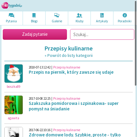
Pytania
Blogi
Galerie
Kluby
Artykuł
y
Poradni
ki
Zadaj pytanie
Przepisy kulinarne
« Powrót do listy kategorii
2018-07-13 12:42
|
Przepisy kulinarne
Przepis na piernik, który zawsze się udaje
boszka89
2017-10-08 22:25
|
Przepisy kulinarne
Szakszuka pomidorowa i szpinakowa- super
pomysł na śniadanie
agawita
2017-06-22 10:16
|
Przepisy kulinarne
Zdrowe domowe lody. Szybkie, proste - tylko