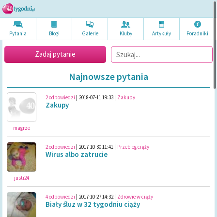
Pytania
Blogi
Galerie
Kluby
Artykuł
y
Poradni
ki
Zadaj pytanie
Najnowsze pytania
2 odpowiedzi
|
2018-07-11 19:33
|
Zakupy
Zakupy
magrze
2 odpowiedzi
|
2017-10-30 11:41
|
Przebieg ciąży
Wirus albo zatrucie
justi24
4 odpowiedzi
|
2017-10-27 14:32
|
Zdrowie w ciąży
Biały śluz w 32 tygodniu ciąży