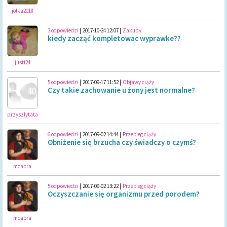
jolka2018
3 odpowiedzi
|
2017-10-24 12:07
|
Zakupy
kiedy zacząć kompletowac wyprawke??
justi24
5 odpowiedzi
|
2017-09-17 11:52
|
Objawy ciąży
Czy takie zachowanie u żony jest normalne?
przyszlytata
6 odpowiedzi
|
2017-09-02 14:44
|
Przebieg ciąży
Obniżenie się brzucha czy świadczy o czymś?
mcabra
5 odpowiedzi
|
2017-09-02 13:22
|
Przebieg ciąży
Oczyszczanie się organizmu przed porodem?
mcabra