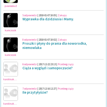
pawiooka3
5 odpowiedzi
|
2018-01-07 18:05
|
Zakupy
Wyprawka dla dzidziusia i Mamy.
kamciosik
8 odpowiedzi
|
2018-01-07 18:02
|
Zakupy
Proszki i płyny do prania dla noworodka,
niemowlaka
kamciosik
6 odpowiedzi
|
2017-12-22 23:13
|
Przebieg ciąży
Ciąża a wygląd i samopoczucie?
karolinakarolina
7 odpowiedzi
|
2017-12-16 12:27
|
Przebieg ciąży
Ile przytyłyście?
karolinakarolina