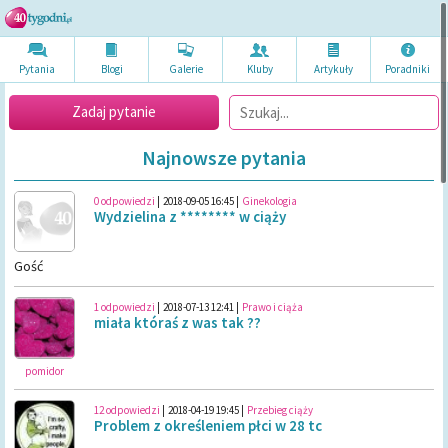
Pytania
Blogi
Galerie
Kluby
Artykuł
y
Poradni
ki
Zadaj pytanie
Najnowsze pytania
0 odpowiedzi
|
2018-09-05 16:45
|
Ginekologia
Wydzielina z ******** w ciąży
Gość
1 odpowiedzi
|
2018-07-13 12:41
|
Prawo i ciąża
miała któraś z was tak ??
pomidor
12 odpowiedzi
|
2018-04-19 19:45
|
Przebieg ciąży
Problem z określeniem płci w 28 tc