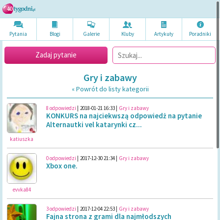
Pytania
Blogi
Galerie
Kluby
Artykuł
y
Poradni
ki
Zadaj pytanie
Gry i zabawy
« Powrót do listy kategorii
8 odpowiedzi
|
2018-01-21 16:33
|
Gry i zabawy
KONKURS na najciekwszą odpowiedż na pytanie
Alternautki vel katarynki cz...
katiuszka
0 odpowiedzi
|
2017-12-30 21:34
|
Gry i zabawy
Xbox one.
evvka84
3 odpowiedzi
|
2017-12-04 22:53
|
Gry i zabawy
Fajna strona z grami dla najmłodszych