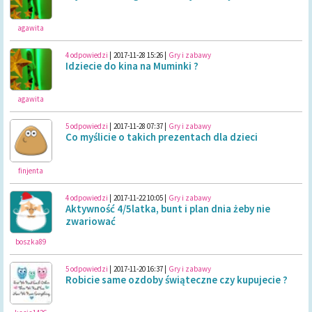
agawita
4 odpowiedzi
|
2017-11-28 15:26
|
Gry i zabawy
Idziecie do kina na Muminki ?
agawita
5 odpowiedzi
|
2017-11-28 07:37
|
Gry i zabawy
Co myślicie o takich prezentach dla dzieci
finjenta
4 odpowiedzi
|
2017-11-22 10:05
|
Gry i zabawy
Aktywność 4/5latka, bunt i plan dnia żeby nie
zwariować
boszka89
5 odpowiedzi
|
2017-11-20 16:37
|
Gry i zabawy
Robicie same ozdoby świąteczne czy kupujecie ?