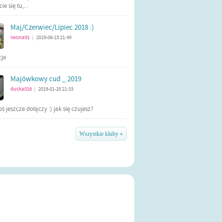
e się tu,...
Maj/Czerwiec/Lipiec 2018 :)
iwona91
2019-06-15 21:49
|
cje
Majówkowy cud _ 2019
duska016
2019-01-28 21:03
|
ś jeszcze dołączy :) jak się czujesz?
Wszystkie kluby »