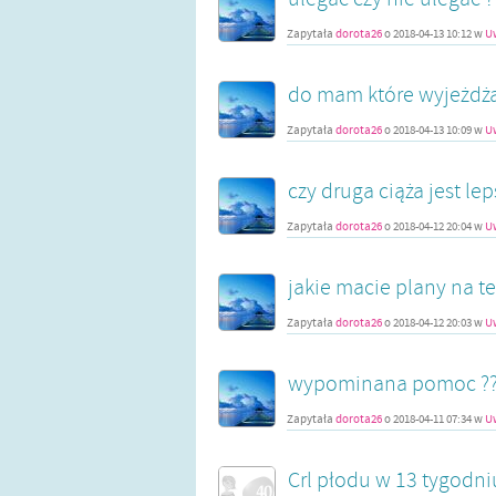
Zapytała
dorota26
o
2018-04-13 10:12
w
Uw
do mam które wyjeżdża
Zapytała
dorota26
o
2018-04-13 10:09
w
Uw
czy druga ciąża jest le
Zapytała
dorota26
o
2018-04-12 20:04
w
Uw
jakie macie plany na t
Zapytała
dorota26
o
2018-04-12 20:03
w
Uw
wypominana pomoc ???
Zapytała
dorota26
o
2018-04-11 07:34
w
Uw
Crl płodu w 13 tygodni