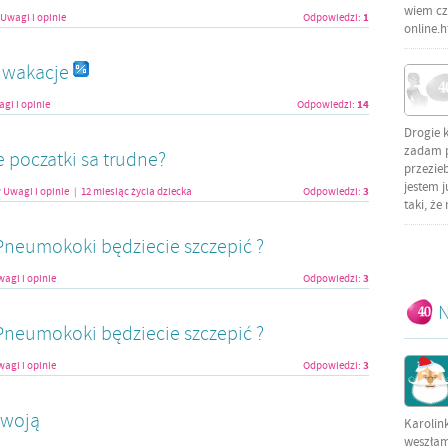
wiem czy
1
Uwagi i opinie
Odpowiedzi:
online.
i wakacje
14
gi i opinie
Odpowiedzi:
Drogie 
zadam py
 poczatki sa trudne?
przezieb
jestem j
3
w
Uwagi i opinie
12 miesiąc życia dziecka
Odpowiedzi:
|
taki, że
neumokoki będziecie szczepić ?
3
agi i opinie
Odpowiedzi:
N
neumokoki będziecie szczepić ?
3
agi i opinie
Odpowiedzi:
 twoją
Karolin
weszłam 