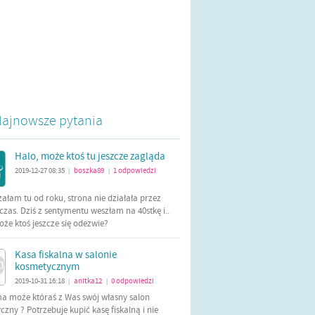
ajnowsze pytania
Halo, może ktoś tu jeszcze zagląda
2019-12-27 08:35
boszka89
1
odpowiedzi
|
|
załam tu od roku, strona nie działała przez
czas. Dziś z sentymentu weszłam na 40stkę i..
oże ktoś jeszcze się odezwie?
Kasa fiskalna w salonie
kosmetycznym
2019-10-31 16:18
anitka12
0
odpowiedzi
|
|
ma może któraś z Was swój własny salon
zny ? Potrzebuje kupić kasę fiskalną i nie