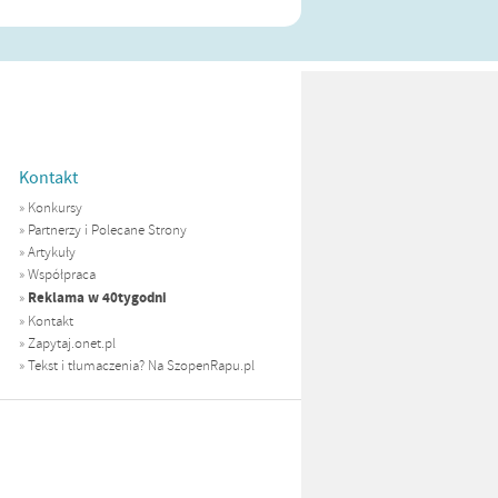
Kontakt
»
Konkursy
»
Partnerzy i Polecane Strony
»
Artykuły
»
Współpraca
Reklama w 40tygodni
»
»
Kontakt
»
Zapytaj.onet.pl
»
Tekst i tłumaczenia? Na SzopenRapu.pl