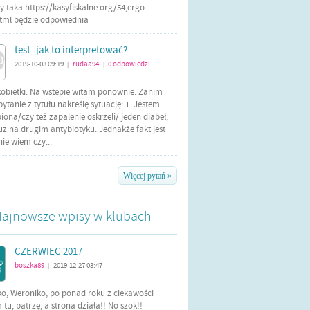
 taka https://kasyfiskalne.org/54,ergo-
html będzie odpowiednia
test- jak to interpretować?
2019-10-03 09:19
rudaa94
0
odpowiedzi
|
|
kobietki. Na wstepie witam ponownie. Zanim
tanie z tytułu nakreślę sytuację: 1. Jestem
iona/czy też zapalenie oskrzeli/ jeden diabeł,
uz na drugim antybiotyku. Jednakże fakt jest
 nie wiem czy...
Więcej pytań »
ajnowsze wpisy w klubach
CZERWIEC 2017
boszka89
2019-12-27 03:47
|
ko, Weroniko, po ponad roku z ciekawości
tu, patrzę, a strona działa!! No szok!!