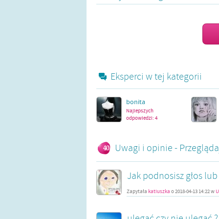
Eksperci w tej kategorii
bonita
Najlepszych
odpowiedzi:
4
Uwagi i opinie - Przegląd
Jak podnosisz głos lub 
Zapytała
katiuszka
o
2018-04-13 14:22
w
U
ulegać czy nie ulegać ?