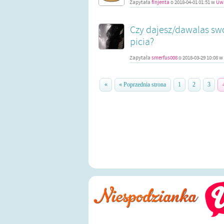
Zapytała
finjenta
o
2018-04-01 01:51
w
Uwa
Czy dajesz/dawalas sw
picia?
Zapytała
smerfus008
o
2018-03-29 10:08
w
«
« Poprzednia strona
1
2
3