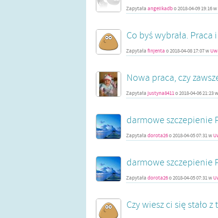
Zapytała
angelikadb
o
2018-04-09 19:16
w
Co byś wybrała. Praca 
Zapytała
finjenta
o
2018-04-08 17:07
w
Uwa
Nowa praca, czy zawsze
Zapytała
justyna8411
o
2018-04-06 21:23
darmowe szczepienie P
Zapytała
dorota26
o
2018-04-05 07:31
w
Uw
darmowe szczepienie P
Zapytała
dorota26
o
2018-04-05 07:31
w
Uw
Czy wiesz ci się stało z