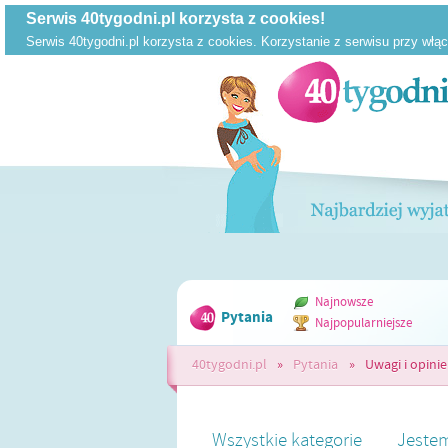
Najnowsze
Pytania
Najpopularniejsze
40tygodni.pl
»
Pytania
»
Uwagi i opinie
Wszystkie kategorie
Jestem