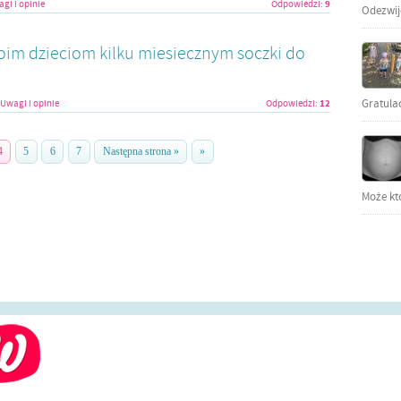
9
gi i opinie
Odpowiedzi:
Odezwijci
oim dzieciom kilku miesiecznym soczki do
12
Gratula
Uwagi i opinie
Odpowiedzi:
4
5
6
7
Następna strona »
»
Może kto