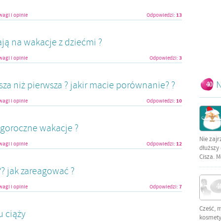
13
agi i opinie
Odpowiedzi:
ją na wakacje z dziećmi ?
3
agi i opinie
Odpowiedzi:
N
psza niż pierwsza ? jakir macie porównanie? ?
10
agi i opinie
Odpowiedzi:
egoroczne wakacje ?
Nie zajr
12
agi i opinie
Odpowiedzi:
dłuższy 
Cisza. M
 jak zareagować ?
7
agi i opinie
Odpowiedzi:
Cześć, 
u ciąży
kosmetyc